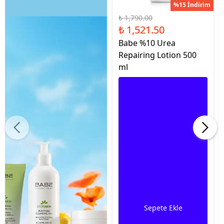
%15 İndirim
₺ 1,790.00
₺ 1,521.50
Babe %10 Urea
Repairing Lotion 500
ml
Sepete Ekle