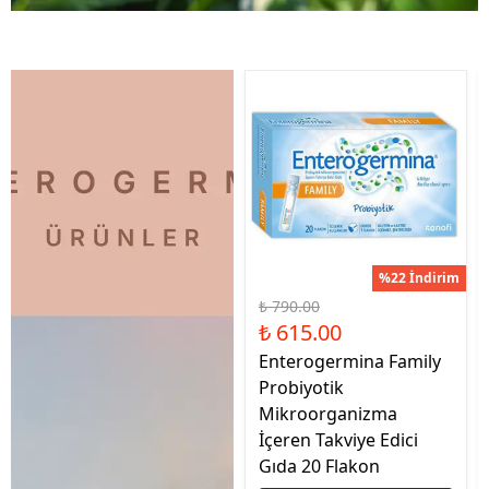
%22 İndirim
₺ 790.00
₺ 615.00
Enterogermina Family
Probiyotik
Mikroorganizma
İçeren Takviye Edici
Gıda 20 Flakon