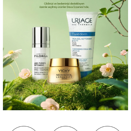
 06
1
2
3
4
5
6
7
8
9