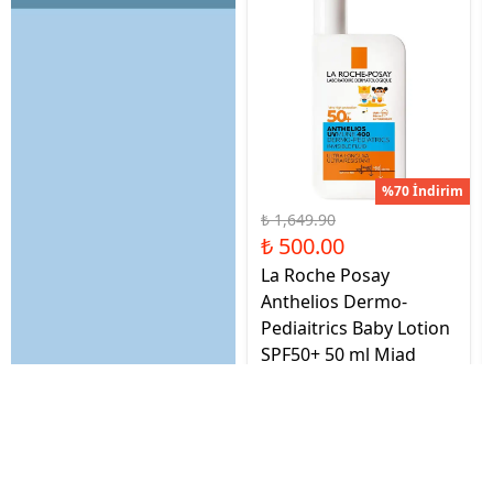
%70 İndirim
₺ 1,649.90
₺ 500.00
La Roche Posay
Anthelios Dermo-
Pediaitrics Baby Lotion
SPF50+ 50 ml Miad
(11.26)
İptal