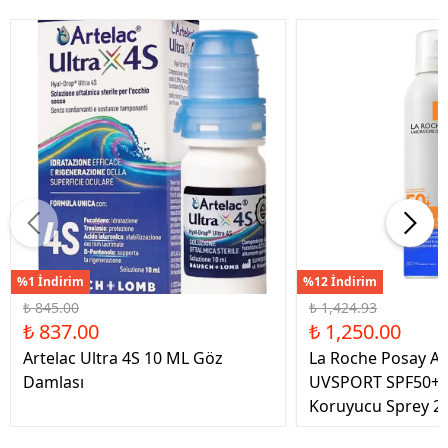
%1 İndirim
%12 İndirim
₺ 845.00
₺ 1,424.93
₺ 837.00
₺ 1,250.00
Artelac Ultra 4S 10 ML Göz
La Roche Posay An
Damlası
UVSPORT SPF50+ 
Koruyucu Sprey 2