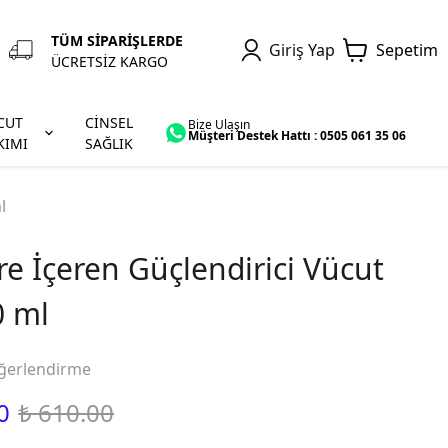
TÜM SİPARİŞLERDE
Giriş Yap
Sepetim
ÜCRETSİZ KARGO
CUT
CİNSEL
Bize Ulaşın
Müşteri Destek Hattı : 0505 061 35 06
KIMI
SAĞLIK
l
e İçeren Güçlendirici Vücut
0 ml
ğerlendirme
0
₺ 610.00