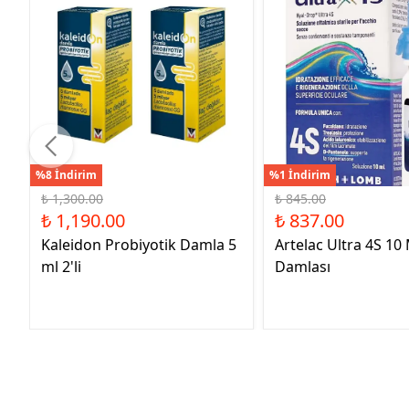
%8 İndirim
%1 İndirim
₺ 1,300.00
₺ 845.00
₺ 1,190.00
₺ 837.00
Kaleidon Probiyotik Damla 5
Artelac Ultra 4S 10
ml 2'li
Damlası