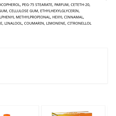
COPHEROL, PEG-75 STEARATE, PARFUM, CETETH-20,
GUM, CELLULOSE GUM, ETHYLHEXYLGLYCERIN,
LPHENYL METHYLPROPIONAL, HEXYL CINNAMAL,
, LINALOOL, COUMARIN, LIMONENE, CITRONELLOL