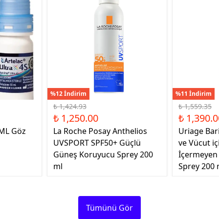
%12 İndirim
%11 İndirim
₺ 1,424.93
₺ 1,559.35
₺ 1,250.00
₺ 1,390.0
 ML Göz
La Roche Posay Anthelios
Uriage Bar
UVSPORT SPF50+ Güçlü
ve Vücut i
Güneş Koruyucu Sprey 200
İçermeyen
ml
Sprey 200 
Tümünü Gör