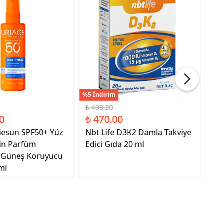
%5 İndirim
%41
₺ 493.20
₺ 
0
₺ 470.00
₺ 
iesun SPF50+ Yüz
Nbt Life D3K2 Damla Takviye
Sa
çin Parfüm
Edici Gıda 20 ml
Ta
 Güneş Koruyucu
ml