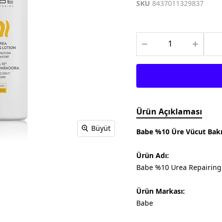
Meditech
Thea Pharma
Osteo Bi-Flex
SKU
8437011329837
Onnowell
Abdi İbrahim
Filorga
Solgar
Juvera
Supradyn
Day2Day
Haliborange
Pharmaton
Redoxon
Ürün Açıklaması
Büyüt
Babe %10 Üre Vücut Bak
Ürün Adı:
Babe %10 Urea Repairing 
Ürün Markası:
Babe