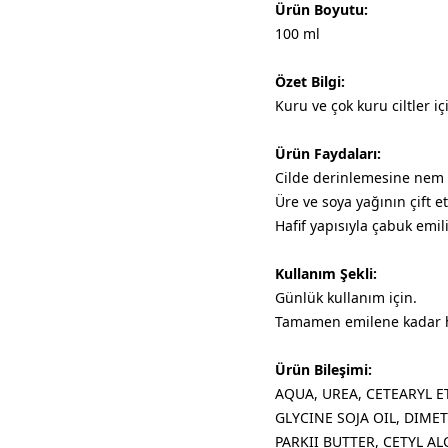
Ürün Boyutu:
100 ml
Özet Bilgi:
Kuru ve çok kuru ciltler 
Ürün Faydaları:
Cilde derinlemesine nem v
Üre ve soya yağının çift e
Hafif yapısıyla çabuk emili
Kullanım Şekli:
Günlük kullanım için.
​Tamamen emilene kadar h
Ürün Bileşimi:
AQUA, UREA, CETEARYL E
GLYCINE SOJA OIL, DIM
PARKII BUTTER, CETYL A