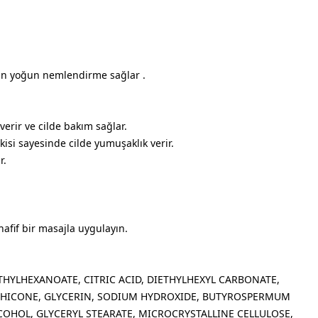
için yoğun nemlendirme sağlar .
erir ve cilde bakım sağlar.
tkisi sayesinde cilde yumuşaklık verir.
r.
afif bir masajla uygulayın.
THYLHEXANOATE, CITRIC ACID, DIETHYLHEXYL CARBONATE,
ETHICONE, GLYCERIN, SODIUM HYDROXIDE, BUTYROSPERMUM
LCOHOL, GLYCERYL STEARATE, MICROCRYSTALLINE CELLULOSE,