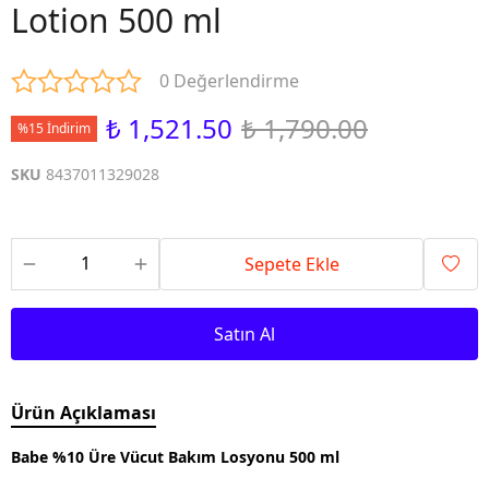
Lotion 500 ml
0 Değerlendirme
₺ 1,521.50
₺ 1,790.00
%15 İndirim
SKU
8437011329028
Sepete Ekle
Satın Al
Ürün Açıklaması
Babe %10 Üre Vücut Bakım Losyonu 500 ml