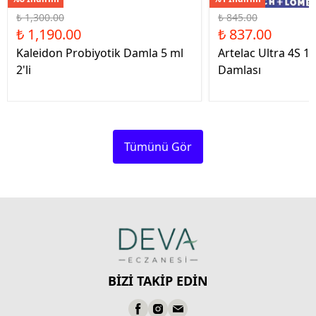
₺ 1,300.00
₺ 845.00
₺ 1,190.00
₺ 837.00
Kaleidon Probiyotik Damla 5 ml
Artelac Ultra 4S 1
2'li
Damlası
Tümünü Gör
BİZİ TAKİP EDİN