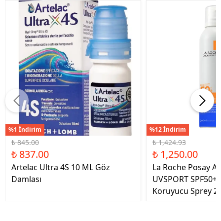
%1 İndirim
%12 İndirim
₺ 845.00
₺ 1,424.93
₺ 837.00
₺ 1,250.00
Artelac Ultra 4S 10 ML Göz
La Roche Posay An
Damlası
UVSPORT SPF50+ 
Koruyucu Sprey 2