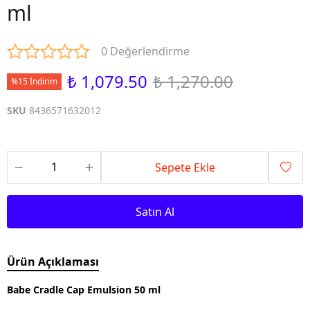
ml
0 Değerlendirme
₺ 1,079.50
₺ 1,270.00
%15 İndirim
SKU
8436571632012
Sepete Ekle
Satın Al
Ürün Açıklaması
Babe Cradle Cap Emulsion 50 ml