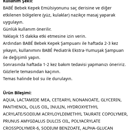
Kullanım Şekli:
BABÉ Bebek Kepek Emülsiyonunu saç derisine ve diğer
etkilenen bölgelere (yüz, kulaklar) nazikçe masaj yaparak
uygulayın.
Günlük kullanım önerilir.
Yaklaşık 15 dakika etki etmesine izin verin.
Ardından BABÉ Bebek Kepek Şampuanı ile haftada 2-3 kez
yıkayın, kullanımını BABÉ Pediatrik Ekstra-Yumuşak Şampuan
ile değişimli yapın.
Sonrasında haftada 1-2 kez bakım tedavisi yapmanızı öneririz.
Gözlerle temasından kaçının.
Temas halinde bol su ile durulayın.
Ürün Bileşimi:
AQUA, LACTAMIDE MEA, CETEARYL NONANOATE, GLYCERIN,
PANTHENOL, OLUS OIL, INULIN, HYDROXYETHYL
ACRYLATE/SODIUM ACRYLOYLDIMETHYL TAURATE COPOLYMER,
PRUNUS AMYGDALUS DULCIS OIL, POLYACRYLATE
CROSSPOLYMER-6, SODIUM BENZOATE, ALPHA-GLUCAN