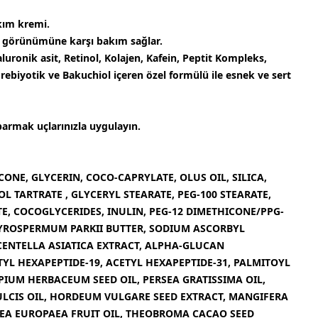
kım kremi.
a görünümüne karşı bakım sağlar.
luronik asit, Retinol, Kolajen, Kafein, Peptit Kompleks,
ebiyotik ve Bakuchiol içeren özel formülü ile esnek ve sert
armak uçlarınızla uygulayın.
ONE, GLYCERIN, COCO-CAPRYLATE, OLUS OIL, SILICA,
TARTRATE , GLYCERYL STEARATE, PEG-100 STEARATE,
E, COCOGLYCERIDES, INULIN, PEG-12 DIMETHICONE/PPG-
YROSPERMUM PARKII BUTTER, SODIUM ASCORBYL
CENTELLA ASIATICA EXTRACT, ALPHA-GLUCAN
YL HEXAPEPTIDE-19, ACETYL HEXAPEPTIDE-31, PALMITOYL
PIUM HERBACEUM SEED OIL, PERSEA GRATISSIMA OIL,
CIS OIL, HORDEUM VULGARE SEED EXTRACT, MANGIFERA
LEA EUROPAEA FRUIT OIL, THEOBROMA CACAO SEED