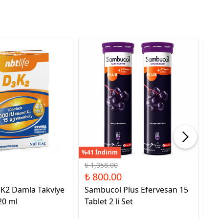
%41 İndirim
%21
₺ 1,358.00
₺ 
₺ 800.00
₺ 
3K2 Damla Takviye
Sambucol Plus Efervesan 15
NB
20 ml
Tablet 2 li Set
Ed