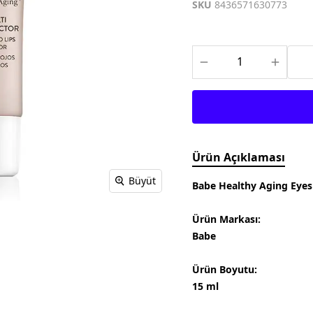
Meditech
Thea Pharma
Osteo Bi-Flex
SKU
8436571630773
Onnowell
Abdi İbrahim
Filorga
Solgar
Juvera
Supradyn
Day2Day
Haliborange
Pharmaton
Redoxon
Ürün Açıklaması
Büyüt
Babe Healthy Aging Eyes 
Ürün Markası:
Babe
Ürün Boyutu:
15 ml