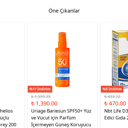
Öne Çıkanlar
%11 İndirim
%5 İndirim
₺ 1,559.35
₺ 493.20
₺ 1,390.00
₺ 470.00
helios
Uriage Bariesun SPF50+ Yüz
Nbt Life D
üçlü
ve Vücut için Parfüm
Edici Gıda 
rey 200
İçermeyen Güneş Koruyucu