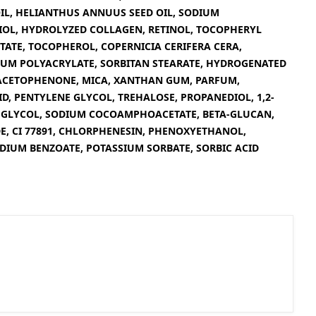
OIL, HELIANTHUS ANNUUS SEED OIL, SODIUM
OL, HYDROLYZED COLLAGEN, RETINOL, TOCOPHERYL
ITATE, TOCOPHEROL, COPERNICIA CERIFERA CERA,
IUM POLYACRYLATE, SORBITAN STEARATE, HYDROGENATED
ACETOPHENONE, MICA, XANTHAN GUM, PARFUM,
ID, PENTYLENE GLYCOL, TREHALOSE, PROPANEDIOL, 1,2-
 GLYCOL, SODIUM COCOAMPHOACETATE, BETA-GLUCAN,
E, CI 77891, CHLORPHENESIN, PHENOXYETHANOL,
DIUM BENZOATE, POTASSIUM SORBATE, SORBIC ACID