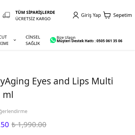
TÜM SİPARİŞLERDE
Giriş Yap
Sepetim
ÜCRETSİZ KARGO
CUT
CİNSEL
Bize Ulaşın
Müşteri Destek Hattı : 0505 061 35 06
KIMI
SAĞLIK
yAging Eyes and Lips Multi
5 ml
ğerlendirme
.50
₺ 1,990.00