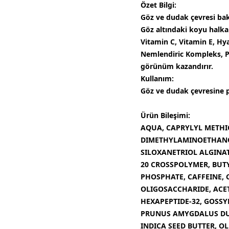
Özet Bilgi:
Göz ve dudak çevresi ba
Göz altındaki koyu halk
Vitamin C, Vitamin E, Hya
Nemlendiric Kompleks, Pr
görünüm kazandırır.
Kullanım:
Göz ve dudak çevresine p
Ürün Bileşimi:
AQUA, CAPRYLYL METHIC
DIMETHYLAMINOETHANOL 
SILOXANETRIOL ALGINAT
20 CROSSPOLYMER, BUT
PHOSPHATE, CAFFEINE, 
OLIGOSACCHARIDE, ACET
HEXAPEPTIDE-32, GOSSY
PRUNUS AMYGDALUS DUL
INDICA SEED BUTTER, O