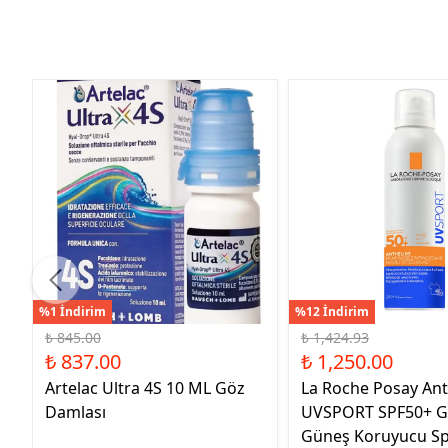
%1 İndirim
%12 İndirim
₺ 845.00
₺ 1,424.93
₺ 837.00
₺ 1,250.00
Artelac Ultra 4S 10 ML Göz
La Roche Posay Ant
Damlası
UVSPORT SPF50+ G
Güneş Koruyucu Sp