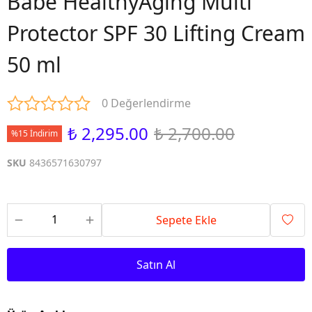
Babe HealthyAging Multi
Protector SPF 30 Lifting Cream
50 ml
0 Değerlendirme
₺ 2,295.00
₺ 2,700.00
%15 İndirim
SKU
8436571630797
Sepete Ekle
Satın Al