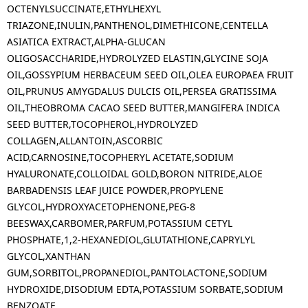
OCTENYLSUCCINATE,ETHYLHEXYL
TRIAZONE,INULIN,PANTHENOL,DIMETHICONE,CENTELLA
ASIATICA EXTRACT,ALPHA-GLUCAN
OLIGOSACCHARIDE,HYDROLYZED ELASTIN,GLYCINE SOJA
OIL,GOSSYPIUM HERBACEUM SEED OIL,OLEA EUROPAEA FRUIT
OIL,PRUNUS AMYGDALUS DULCIS OIL,PERSEA GRATISSIMA
OIL,THEOBROMA CACAO SEED BUTTER,MANGIFERA INDICA
SEED BUTTER,TOCOPHEROL,HYDROLYZED
COLLAGEN,ALLANTOIN,ASCORBIC
ACID,CARNOSINE,TOCOPHERYL ACETATE,SODIUM
HYALURONATE,COLLOIDAL GOLD,BORON NITRIDE,ALOE
BARBADENSIS LEAF JUICE POWDER,PROPYLENE
GLYCOL,HYDROXYACETOPHENONE,PEG-8
BEESWAX,CARBOMER,PARFUM,POTASSIUM CETYL
PHOSPHATE,1,2-HEXANEDIOL,GLUTATHIONE,CAPRYLYL
GLYCOL,XANTHAN
GUM,SORBITOL,PROPANEDIOL,PANTOLACTONE,SODIUM
HYDROXIDE,DISODIUM EDTA,POTASSIUM SORBATE,SODIUM
BENZOATE