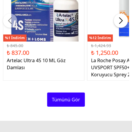
%1 İndirim
%12 İndirim
₺ 845.00
₺ 1,424.93
₺ 837.00
₺ 1,250.00
Artelac Ultra 4S 10 ML Göz
La Roche Posay An
Damlası
UVSPORT SPF50+ 
Koruyucu Sprey 2
Tümünü Gör