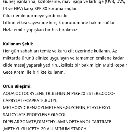
Güneş ışınlarına, kızılötesine, mavi ışığa ve kirliliğe (UVB, UVA,
IR ve HEV) karşı SPF 30 koruma sağlar.
Cildi nemlendirmeye yardımcıdır.
Lifting etkisi sayesinde kırışık görünümüne bakım sağlar.
Hızla emilir yapışkan bir his bırakmaz.
Kullanım Şekli:
Her gün sabahları temiz ve kuru cilt üzerinde kullanın. Az
miktarda ürünü elinize uygulayın ve tamamen emilene kadar
cilde masaj yaparak yedirin.Eksiksiz bir bakım için Multi Repair
Gece Kremi ile birlikte kullanın.
Ürün Bileşimi:
AQUA,OCTOCRYLENE,TRIBEHENIN PEG-20 ESTERS,COCO-
CAPRYLATE/CAPRATE,BUTYL
METHOXYDIBENZOYLMETHANE,GLYCERIN,ETHYLHEXYL
SALICYLATE,PROPYLENE GLYCOL
DIPELARGONATE,DIMETHYLAMINOETHANOL TARTRATE
,METHYL GLUCETH-20,ALUMINUM STARCH