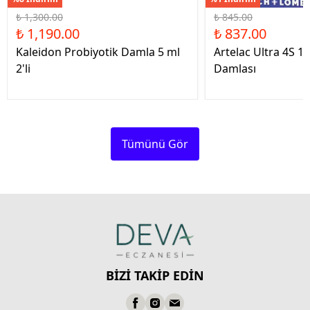
₺ 1,300.00
₺ 845.00
₺ 1,190.00
₺ 837.00
Kaleidon Probiyotik Damla 5 ml
Artelac Ultra 4S 1
2'li
Damlası
Tümünü Gör
BİZİ TAKİP EDİN