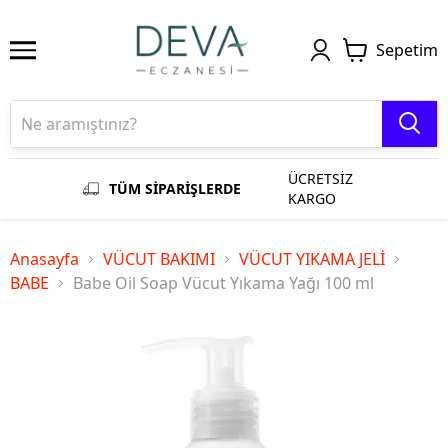
Sepetim
ÜCRETSİZ
TÜM SİPARİŞLERDE
KARGO
Anasayfa
VÜCUT BAKIMI
VÜCUT YIKAMA JELİ
BABE
Babe Oil Soap Vücut Yıkama Yağı 100 ml