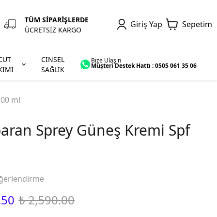
TÜM SİPARİŞLERDE
Giriş Yap
Sepetim
ÜCRETSİZ KARGO
CUT
CİNSEL
Bize Ulaşın
Müşteri Destek Hattı : 0505 061 35 06
KIMI
SAĞLIK
200 ml
aran Sprey Güneş Kremi Spf
ğerlendirme
.50
₺ 2,590.00