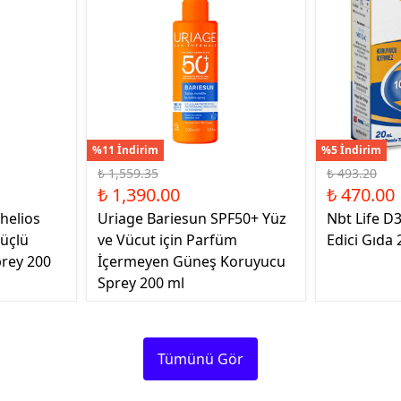
%11 İndirim
%5 İndirim
₺ 1,559.35
₺ 493.20
₺ 1,390.00
₺ 470.00
helios
Uriage Bariesun SPF50+ Yüz
Nbt Life D
üçlü
ve Vücut için Parfüm
Edici Gıda 
rey 200
İçermeyen Güneş Koruyucu
Sprey 200 ml
Tümünü Gör