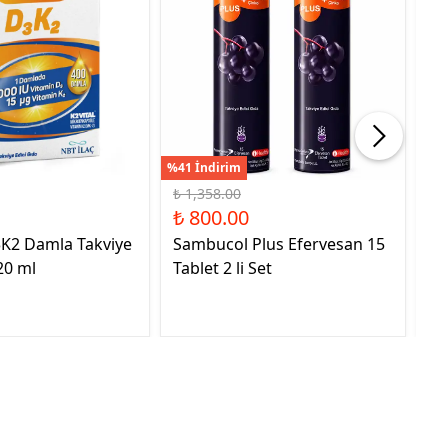
%41 İndirim
%21
₺ 1,358.00
₺ 
₺ 800.00
₺ 
3K2 Damla Takviye
Sambucol Plus Efervesan 15
NB
20 ml
Tablet 2 li Set
Ed