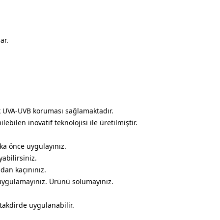
ar.
sek UVA-UVB koruması sağlamaktadır.
lebilen inovatif teknolojisi ile üretilmiştir.
a önce uygulayınız.
abilirsiniz.
ndan kaçınınız.
 uygulamayınız. Ürünü solumayınız.
 takdirde uygulanabilir.