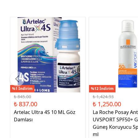
%1 İndirim
%12 İndirim
₺ 845.00
₺ 1,424.93
₺ 837.00
₺ 1,250.00
Artelac Ultra 4S 10 ML Göz
La Roche Posay Ant
Damlası
UVSPORT SPF50+ G
Güneş Koruyucu Sp
ml