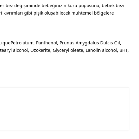
 her bez değișiminde bebeğinizin kuru poposuna, bebek bezi
ri kıvrımları gibi pișik olușabilecek muhtemel bölgelere
LiquePetrolatum, Panthenol, Prunus Amygdalus Dulcis Oil,
tearyl alcohol, Ozokerite, Glyceryl oleate, Lanolin alcohol, BHT,