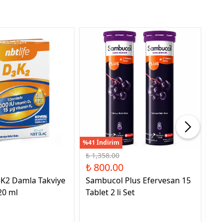
%41 İndirim
%21
₺ 1,358.00
₺ 
₺ 800.00
₺ 
3K2 Damla Takviye
Sambucol Plus Efervesan 15
NB
20 ml
Tablet 2 li Set
Ed