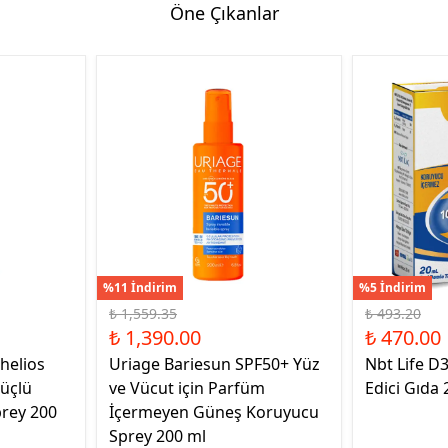
Öne Çıkanlar
%11 İndirim
%5 İndirim
₺ 1,559.35
₺ 493.20
₺ 1,390.00
₺ 470.00
helios
Uriage Bariesun SPF50+ Yüz
Nbt Life D
üçlü
ve Vücut için Parfüm
Edici Gıda 
rey 200
İçermeyen Güneş Koruyucu
Sprey 200 ml