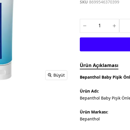
Meditech
Thea Pharma
Osteo Bi-Flex
SKU
8699546370399
Onnowell
Abdi İbrahim
Filorga
Solgar
Juvera
Supradyn
Day2Day
Haliborange
Pharmaton
Redoxon
Ürün Açıklaması
Büyüt
Bepanthol Baby Pişik Ön
Ürün Adı:
Bepanthol Baby Pişik Önl
Ürün Markası:
Bepanthol