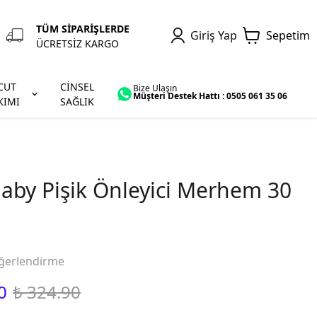
TÜM SİPARİŞLERDE
Giriş Yap
Sepetim
ÜCRETSİZ KARGO
CUT
CİNSEL
Bize Ulaşın
Müşteri Destek Hattı : 0505 061 35 06
KIMI
SAĞLIK
aby Pişik Önleyici Merhem 30
ğerlendirme
0
₺ 324.90