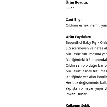
Ürün Boyutu:
30 gr
Özet Bilgi:
Cildinin esnek, nemli, yu
Ürün Faydaları:
Bepanthol Baby Pişik Önl
SLS içermeyen ve nefes al
pürüzsüz tutulmasına yar
İçeriğindeki %5 oranındaki
Cildin sahip olduğu bari
pürüzsüz, esnek tutulması
İçeriğinde yer alan lanolin
Her bez değişiminde kul
Yapışkan olmayan yapısıyl
imkanı sunar.
Kullanım Şekli: