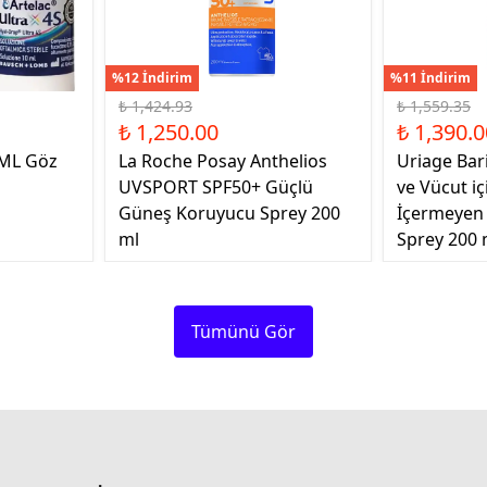
%12 İndirim
%11 İndirim
₺ 1,424.93
₺ 1,559.35
₺ 1,250.00
₺ 1,390.0
 ML Göz
La Roche Posay Anthelios
Uriage Bar
UVSPORT SPF50+ Güçlü
ve Vücut i
Güneş Koruyucu Sprey 200
İçermeyen
ml
Sprey 200 
Tümünü Gör