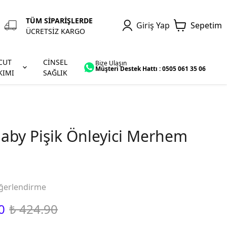
TÜM SİPARİŞLERDE
Giriş Yap
Sepetim
ÜCRETSİZ KARGO
CUT
CİNSEL
Bize Ulaşın
Müşteri Destek Hattı : 0505 061 35 06
KIMI
SAĞLIK
aby Pişik Önleyici Merhem
ğerlendirme
0
₺ 424.90