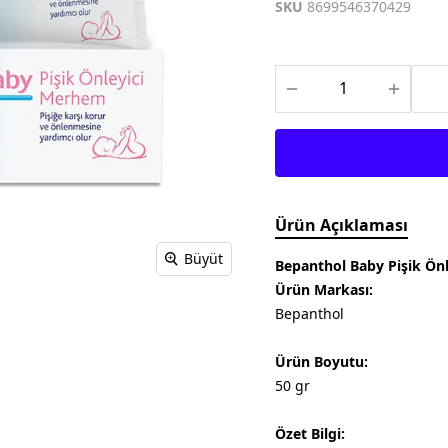
Meditech
Thea Pharma
Osteo Bi-Flex
SKU
8699546370429
Onnowell
Abdi İbrahim
Filorga
Solgar
Juvera
Supradyn
Day2Day
Haliborange
Pharmaton
Redoxon
Ürün Açıklaması
Büyüt
Bepanthol Baby Pişik Ön
Ürün Markası:
Bepanthol
Ürün Boyutu:
50 gr
Özet Bilgi: