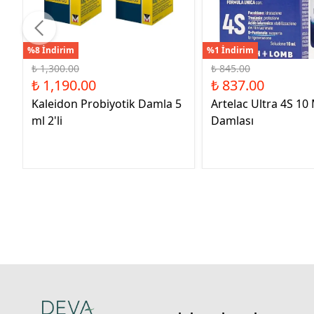
%8 İndirim
%1 İndirim
₺ 1,300.00
₺ 845.00
₺ 1,190.00
₺ 837.00
Kaleidon Probiyotik Damla 5
Artelac Ultra 4S 10
ml 2'li
Damlası