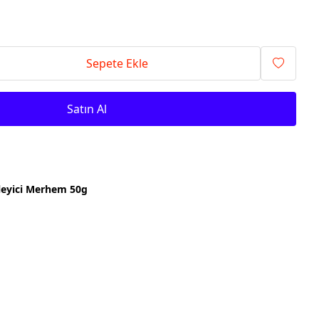
Sepete Ekle
Satın Al
leyici Merhem 50g