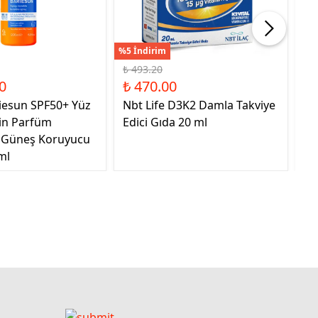
%5 İndirim
%41
₺ 493.20
₺ 
0
₺ 470.00
₺ 
iesun SPF50+ Yüz
Nbt Life D3K2 Damla Takviye
Sa
çin Parfüm
Edici Gıda 20 ml
Ta
 Güneş Koruyucu
ml