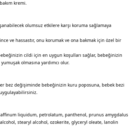
 bakım kremi.
şanabilecek olumsuz etkilere karşı koruma sağlamaya
 ince ve hassastır, onu korumak ve ona bakmak için özel bir
bebeğinizin cildi için en uygun koşulları sağlar, bebeğinizin
e yumuşak olmasına yardımcı olur.
 her bez değişiminde bebeğinizin kuru poposuna, bebek bezi
uygulayabilirsiniz.
paraffinum liquidum, petrolatum, panthenol, prunus amygdalus
 alcohol, stearyl alcohol, ozokerite, glyceryl oleate, lanolin