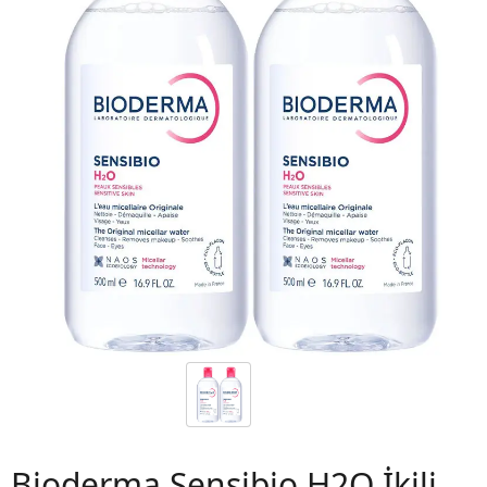
 06
Bioderma Sensibio H2O İkili