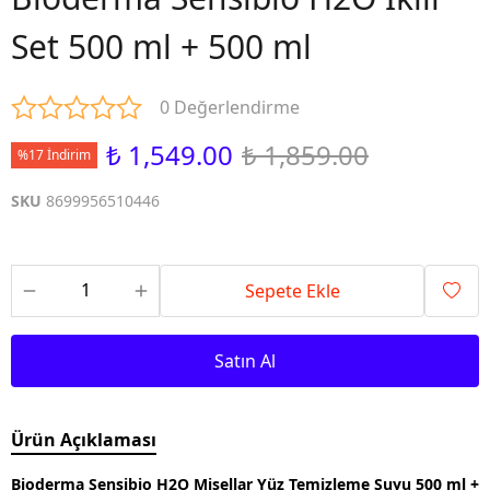
Set 500 ml + 500 ml
0 Değerlendirme
₺ 1,549.00
₺ 1,859.00
%17 İndirim
SKU
8699956510446
Sepete Ekle
Satın Al
Ürün Açıklaması
Bioderma Sensibio H2O Misellar Yüz Temizleme Suyu 500 ml +