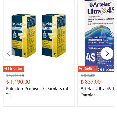
%8 İndirim
%1 İndirim
₺ 1,300.00
₺ 845.00
₺ 1,190.00
₺ 837.00
Kaleidon Probiyotik Damla 5 ml
Artelac Ultra 4S 1
2'li
Damlası