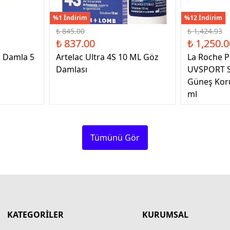
%1 İndirim
%12 İndirim
₺ 845.00
₺ 1,424.93
₺ 837.00
₺ 1,250.0
k Damla 5
Artelac Ultra 4S 10 ML Göz
La Roche P
Damlası
UVSPORT S
Güneş Kor
ml
Tümünü Gör
KATEGORİLER
KURUMSAL