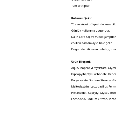
Tüm cilt tipleri
Kullanım Şekli:
Yüz ve vücut bölgesinde kuru cil
Günlük kullanıma uygundur.
Dalin Care Saç ve Vücut Şampuanı v
etkili ve tamamlayıcı hale gelir.
Doğumdan itibaren bebek, çocuk 
Ürün Bileşimi:
Aqua, Isopropyl Myristate, Glycer
Dipropylheptyl Carbonate, Behen
Polyacrylate, Sodium Stearoyl G
Maltodextrin, Lactobacillus Ferme
Hexanediol, Caprylyl Glycol, Toc
Lactic Acid, Sodium Citrate, Toco