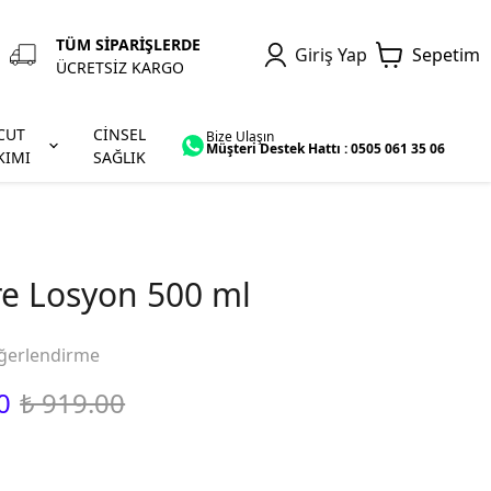
TÜM SİPARİŞLERDE
Giriş Yap
Sepetim
ÜCRETSİZ KARGO
CUT
CİNSEL
Bize Ulaşın
Müşteri Destek Hattı : 0505 061 35 06
KIMI
SAĞLIK
re Losyon 500 ml
ğerlendirme
0
₺ 919.00