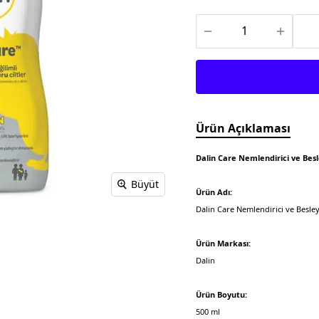
Meditech
Thea Pharma
Osteo Bi-Flex
Onnowell
Abdi İbrahim
Filorga
Solgar
Juvera
Supradyn
Day2Day
Haliborange
Pharmaton
Ürün Açıklaması
Redoxon
Dalin Care Nemlendirici ve Bes
Büyüt
Ürün Adı:
Dalin Care Nemlendirici ve Besle
Ürün Markası:
Dalin
Ürün Boyutu:
500 ml