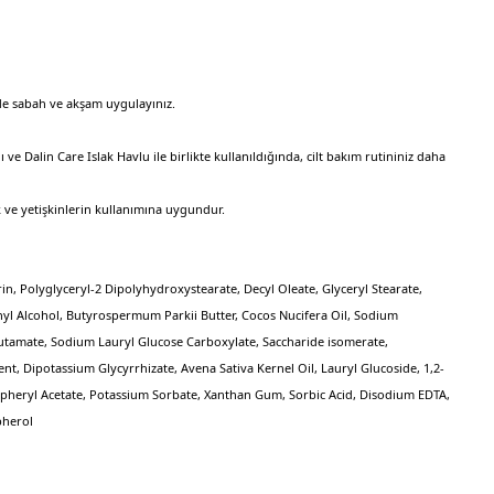
de sabah ve akşam uygulayınız.
e Dalin Care Islak Havlu ile birlikte kullanıldığında, cilt bakım rutininiz daha
ve yetişkinlerin kullanımına uygundur.
in, Polyglyceryl-2 Dipolyhydroxystearate, Decyl Oleate, Glyceryl Stearate,
yl Alcohol, Butyrospermum Parkii Butter, Cocos Nucifera Oil, Sodium
lutamate, Sodium Lauryl Glucose Carboxylate, Saccharide isomerate,
nt, Dipotassium Glycyrrhizate, Avena Sativa Kernel Oil, Lauryl Glucoside, 1,2-
opheryl Acetate, Potassium Sorbate, Xanthan Gum, Sorbic Acid, Disodium EDTA,
pherol