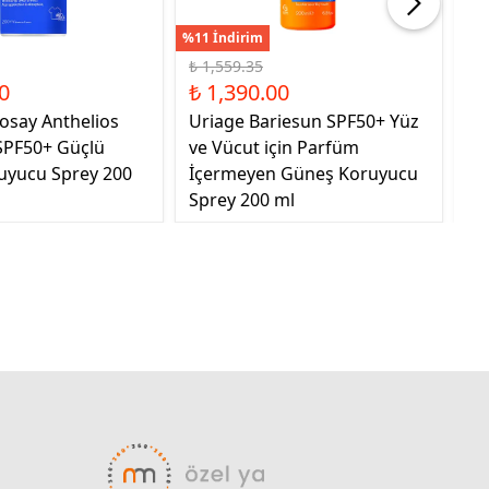
%11 İndirim
%5 
₺ 1,559.35
₺ 
0
₺ 1,390.00
₺ 
osay Anthelios
Uriage Bariesun SPF50+ Yüz
Nb
PF50+ Güçlü
ve Vücut için Parfüm
Ed
uyucu Sprey 200
İçermeyen Güneş Koruyucu
Sprey 200 ml