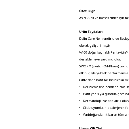
Özet Bilgi:
Aşırı kuru ve hassas ciltler için 
Ürün Faydaları:
Dalin Care Nemlendirici ve Besley
olarak geliştirilmiştir.
%100 doğal kaynaklı Pentavitin™ sa
desteklemeye yardımcı olur.
SWOP™ (Switch-Oil-Phase) teknolo
etkinliğiyle yüksek performansla
Ciltte daha hafif bir his bırak
• Derinlemesine nemlendirme sa
• Hafif yapısıyla gündüz/gece b
• Dermatolojik ve pediatrik olara
• Ciltle uyumlu, hipoalerjenik fo
• Yenidoğandan itibaren tüm aile
Uygun Cilt Tipi: