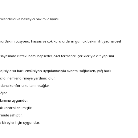
nemlendirici ve besleyici bakım losyonu
ici Bakım Losyonu, hassas ve çok kuru ciltlerin günlük bakım ihtiyacına özel
yesinde ciltteki nemi hapseder, özel fermente içerikleriyle cilt yapısını
jisiyle su bazlı emülsiyon uygulamasıyla avantaj sağlarken, yağ bazlı
 cildi nemlendirmeye yardımcı olur.
ır ve daha konforlu kullanım sağlar.
ğlar.
akımına uygundur.
k kontrol edilmiştir.
rmüle sahiptir.
 bireyleri için uygundur.