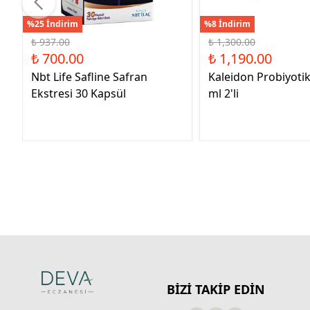
%25 İndirim
%8 İndirim
₺ 937.00
₺ 1,300.00
₺ 700.00
₺ 1,190.00
Nbt Life Safline Safran
Kaleidon Probiyoti
Ekstresi 30 Kapsül
ml 2'li
BİZİ TAKİP EDİN