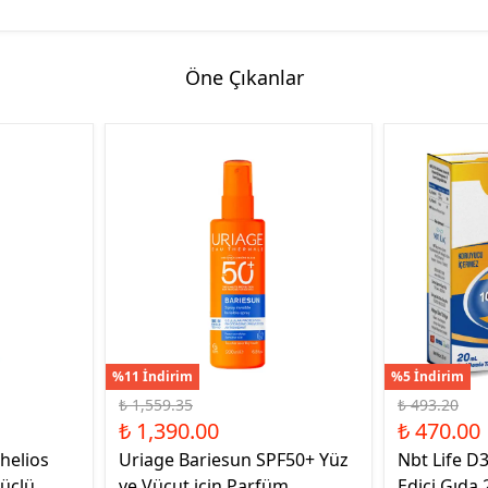
Öne Çıkanlar
%11 İndirim
%5 İndirim
₺ 1,559.35
₺ 493.20
₺ 1,390.00
₺ 470.00
helios
Uriage Bariesun SPF50+ Yüz
Nbt Life D
üçlü
ve Vücut için Parfüm
Edici Gıda 