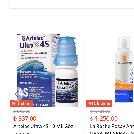
%1 İndirim
%12 İndirim
₺ 845.00
₺ 1,424.93
₺ 837.00
₺ 1,250.00
Artelac Ultra 4S 10 ML Göz
La Roche Posay Ant
Damlası
UVSPORT SPF50+ G