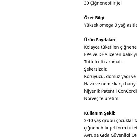
30 Çiğnenebilir Jel
Özet Bilgi:
Yüksek omega 3 yağ asitler
Ürün Faydaları:
Kolayca tüketilen çiğneneb
EPA ve DHA içeren balık ya
Tutti frutti aromalı.
Şekersizdir.
Koruyucu, domuz yağı ve k
Hava ve neme karşı bariyer
hijyenik Patentli ConCordi
Norveç'te üretim.
Kullanım Şekli:
3-10 yaş grubu çocuklar t
çiğnenebilir jel form tüket
Avrupa Gıda Güvenliği Otor