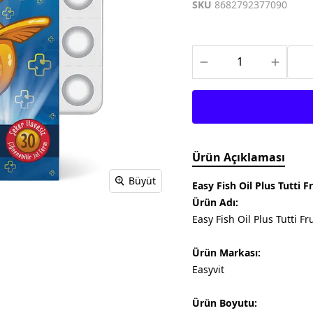
Meditech
Thea Pharma
Osteo Bi-Flex
SKU
8682792377090
Onnowell
Abdi İbrahim
Filorga
Solgar
Juvera
Supradyn
Day2Day
Haliborange
Pharmaton
Redoxon
Ürün Açıklaması
Büyüt
Easy Fish Oil Plus Tutti F
Ürün Adı:
Easy Fish Oil Plus Tutti Fr
Ürün Markası:
Easyvit
Ürün Boyutu: