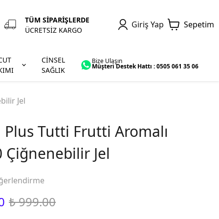
TÜM SİPARİŞLERDE
Giriş Yap
Sepetim
ÜCRETSİZ KARGO
CUT
CİNSEL
Bize Ulaşın
Müşteri Destek Hattı : 0505 061 35 06
KIMI
SAĞLIK
ilir Jel
 Plus Tutti Frutti Aromalı
 Çiğnenebilir Jel
ğerlendirme
0
₺ 999.00