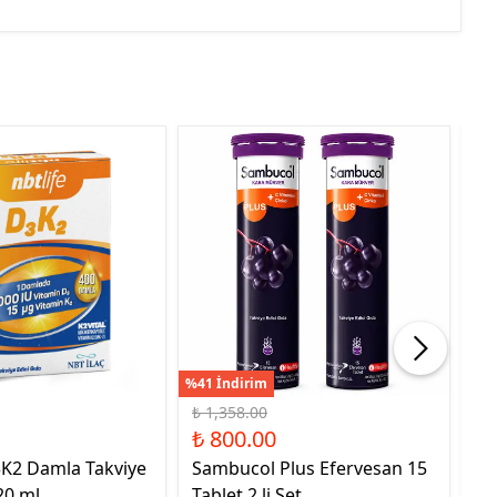
%41 İndirim
%21
₺ 1,358.00
₺ 
₺ 800.00
₺ 
3K2 Damla Takviye
Sambucol Plus Efervesan 15
NB
20 ml
Tablet 2 li Set
Ed