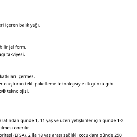
i içeren balık yağı.
ilir jel form.
ğı takviyesi.
atkıları içermez.
 oluşturan tekli paketleme teknolojisiyle ilk günkü gibi
x® teknolojisi.
arafından günde 1, 11 yaş ve üzeri yetişkinler için günde 1-2
ilmesi önerilir
itesi (EFSA), 2 ila 18 yaş arası sağlıklı çocuklara günde 250