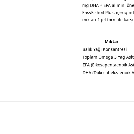
mg DHA + EPA alımını öne
EasyFishoil Plus, içeriğin
miktarı 1 jel form ile karşı
Miktar
Balık Yağı Konsantresi
Toplam Omega 3 Yağ Asitl
EPA (Eikosapentaenoik Asi
DHA (Dokosahekzaenoik As