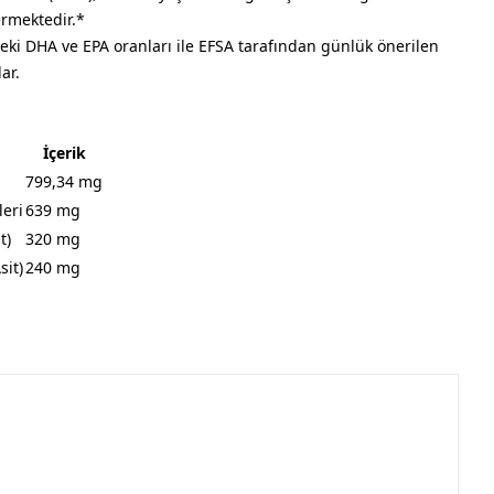
rmektedir.*
deki DHA ve EPA oranları ile EFSA tarafından günlük önerilen
lar.
İçerik
799,34 mg
eri
639 mg
t)
320 mg
it)
240 mg