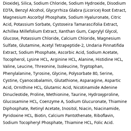
Dioxide), Silica, Sodium Chloride, Sodium Hydroxide, Disodium
EDTA, Benzyl Alcohol, Glycyrrhiza Glabra (Licorice) Root Extract,
Magnesium Ascorbyl Phosphate, Sodium Hyaluronate, Citric
Acid, Potassium Sorbate, Cystoseira Tamarascifolia Extract,
Achillea Millefolium Extract, Xanthan Gum, Caprylyl Glycol,
Glucose, Potassium Chloride, Calcium Chloride, Magnesium
Sulfate, Glutamine, Acetyl Tetrapeptide-2, Undaria Pinnatifida
Extract, Sodium Phosphate, Ascorbic Acid, Sodium Acetate,
Tocopherol, Lysine HCL, Arginine HCL, Alanine, Histidine HCL,
Valine, Leucine, Threonine, Isoleucine, Tryptophan,
Phenylalanine, Tyrosine, Glycine, Polysorbate 80, Serine,
Cystine, Cyanocobalamin, Glutathione, Asparagine, Aspartic
Acid, Ornithine HCL, Glutamic Acid, Nicotinamide Adenine
Dinucleotide, Proline, Methionine, Taurine, Hydroxyproline,
Glucosamine HCL, Coenzyme A, Sodium Glucuronate, Thiamine
Diphosphate, Retinyl Acetate, Inositol, Niacin, Niacinamide,
Pyridoxine HCL, Biotin, Calcium Pantothenate, Riboflavin,
Sodium Tocopheryl Phosphate, Thiamine HCL, Folic Acid.