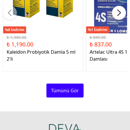
%8 İndirim
%1 İndirim
₺ 1,300.00
₺ 845.00
₺ 1,190.00
₺ 837.00
Kaleidon Probiyotik Damla 5 ml
Artelac Ultra 4S 1
2'li
Damlası
Tümünü Gör