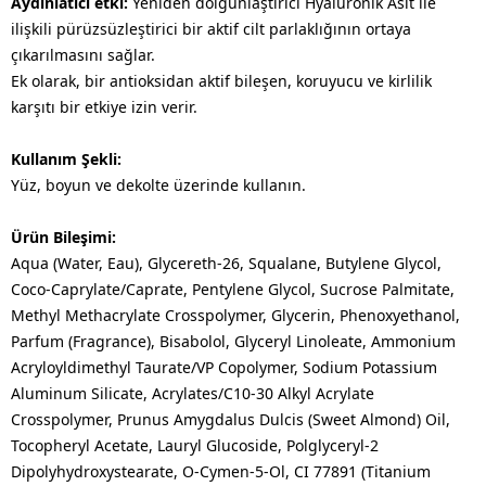
Aydınlatıcı etki:
Yeniden dolgunlaştırıcı Hyaluronik Asit ile
ilişkili pürüzsüzleştirici bir aktif cilt parlaklığının ortaya
çıkarılmasını sağlar.
Ek olarak, bir antioksidan aktif bileşen, koruyucu ve kirlilik
karşıtı bir etkiye izin verir.
Kullanım Şekli:
Yüz, boyun ve dekolte üzerinde kullanın.
Ürün Bileşimi:
Aqua (Water, Eau), Glycereth-26, Squalane, Butylene Glycol,
Coco-Caprylate/Caprate, Pentylene Glycol, Sucrose Palmitate,
Methyl Methacrylate Crosspolymer, Glycerin, Phenoxyethanol,
Parfum (Fragrance), Bisabolol, Glyceryl Linoleate, Ammonium
Acryloyldimethyl Taurate/VP Copolymer, Sodium Potassium
Aluminum Silicate, Acrylates/C10-30 Alkyl Acrylate
Crosspolymer, Prunus Amygdalus Dulcis (Sweet Almond) Oil,
Tocopheryl Acetate, Lauryl Glucoside, Polglyceryl-2
Dipolyhydroxystearate, O-Cymen-5-Ol, CI 77891 (Titanium