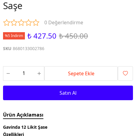
Saşe
0 Değerlendirme
₺ 427.50
₺ 450.00
%5 İndirim
SKU
8680133002786
Sepete Ekle
Satın Al
Ürün Açıklaması
Gavinda 12 Likit Şase
Özellikleri