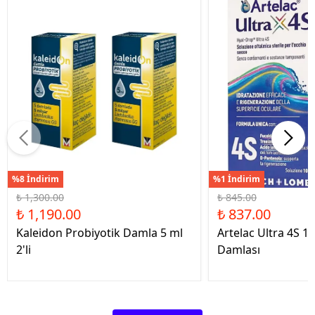
%8 İndirim
%1 İndirim
₺ 1,300.00
₺ 845.00
₺ 1,190.00
₺ 837.00
Kaleidon Probiyotik Damla 5 ml
Artelac Ultra 4S 1
2'li
Damlası