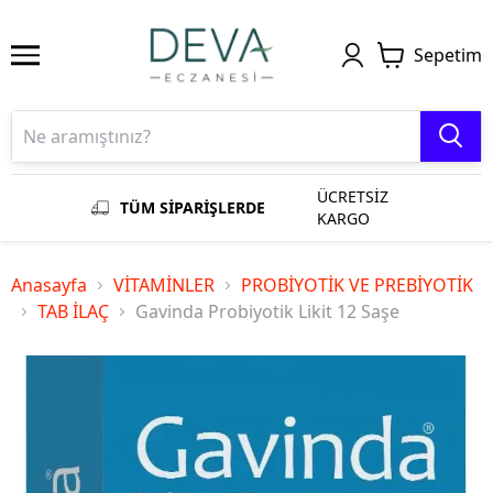
Sepetim
ÜCRETSİZ
TÜM SİPARİŞLERDE
KARGO
Anasayfa
VİTAMİNLER
PROBİYOTİK VE PREBİYOTİK
TAB İLAÇ
Gavinda Probiyotik Likit 12 Saşe