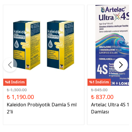
%8 İndirim
%1 İndirim
₺ 1,300.00
₺ 845.00
₺ 1,190.00
₺ 837.00
Kaleidon Probiyotik Damla 5 ml
Artelac Ultra 4S 1
2'li
Damlası