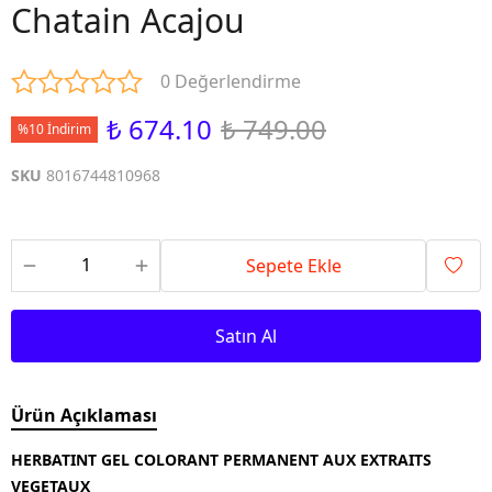
Chatain Acajou
0 Değerlendirme
₺ 674.10
₺ 749.00
%10 İndirim
SKU
8016744810968
Sepete Ekle
Satın Al
Ürün Açıklaması
HERBATINT GEL COLORANT PERMANENT AUX EXTRAITS
VEGETAUX