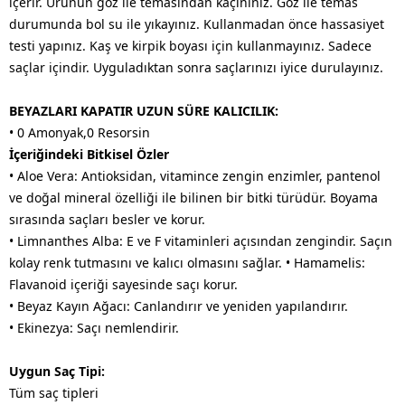
içerir. Ürünün göz ile temasından kaçınınız. Göz ile temas
durumunda bol su ile yıkayınız. Kullanmadan önce hassasiyet
testi yapınız. Kaş ve kirpik boyası için kullanmayınız. Sadece
saçlar içindir. Uyguladıktan sonra saçlarınızı iyice durulayınız.
BEYAZLARI
KAPATIR UZUN SÜRE KALICILIK:
• 0 Amonyak,0 Resorsin
İçeriğindeki Bitkisel Özler
• Aloe Vera: Antioksidan, vitamince zengin enzimler, pantenol
ve doğal mineral özelliği ile bilinen bir bitki türüdür. Boyama
sırasında saçları besler ve korur.
• Limnanthes Alba: E ve F vitaminleri açısından zengindir. Saçın
kolay renk tutmasını ve kalıcı olmasını sağlar. • Hamamelis:
Flavanoid içeriği sayesinde saçı korur.
• Beyaz Kayın Ağacı: Canlandırır ve yeniden yapılandırır.
• Ekinezya: Saçı nemlendirir.
Uygun Saç Tipi:
Tüm saç tipleri