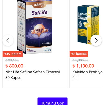
%15 İndirim
%8 İndirim
₺ 937.00
₺ 1,300.00
₺ 800.00
₺ 1,190.00
Nbt Life Safline Safran Ekstresi
Kaleidon Probiyot
30 Kapsül
2'li
Tümünü Gör