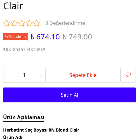
Clair
0 Değerlendirme
₺ 674.10
₺ 749.00
%10 İndirim
SKU
8016744810883
Sepete Ekle
Satın Al
Ürün Açıklaması
Herbatint Saç Boyası 8N Blond Clair
Ürün Adı: