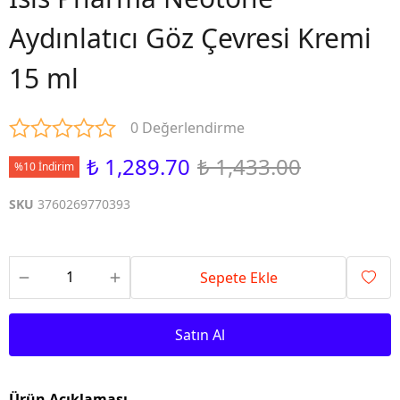
Aydınlatıcı Göz Çevresi Kremi
15 ml
0 Değerlendirme
₺ 1,289.70
₺ 1,433.00
%10 İndirim
SKU
3760269770393
Sepete Ekle
Satın Al
Ürün Açıklaması