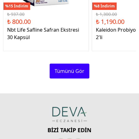
%15 İndirim
%8 İndirim
₺ 937.00
₺ 1,300.00
₺ 800.00
₺ 1,190.00
Nbt Life Safline Safran Ekstresi
Kaleidon Probiyot
30 Kapsül
2'li
Tümünü Gör
BİZİ TAKİP EDİN