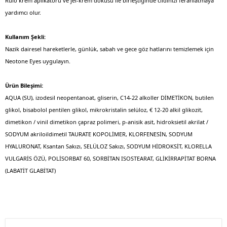
Rulo krem ​​aplikatörü ve jel-krem dokusu ile birleştiğinde cildinizi ferahlatmaya
yardımcı olur.
Kullanım Şekli:
Nazik dairesel hareketlerle, günlük, sabah ve gece göz hatlarını temizlemek için
Neotone Eyes uygulayın.
Ürün Bileşimi:
AQUA (SU), izodesil neopentanoat, gliserin, C14-22 alkoller DİMETİKON, butilen
glikol, bisabolol pentilen glikol, mikrokristalin selüloz, € 12-20 alkil glikozit,
dimetikon / vinil dimetikon çapraz polimeri, p-anisik asit, hidroksietil akrilat /
SODYUM akriloildimetil TAURATE KOPOLİMER, KLORFENESİN, SODYUM
HYALURONAT, Ksantan Sakızı, SELÜLOZ Sakızı, SODYUM HİDROKSİT, KLORELLA
VULGARİS ÖZÜ, POLİSORBAT 60, SORBİTAN ISOSTEARAT, GLİKİRRAPİTAT BORNA
(LABATİT GLABİTAT)