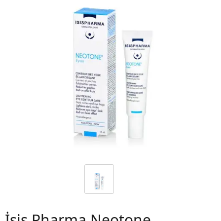
 06
İsis Pharma Neotone