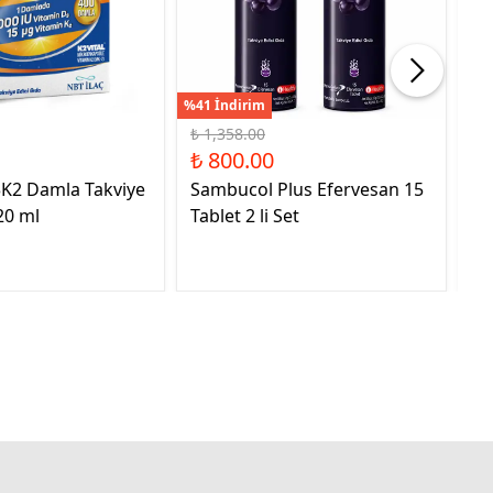
%41 İndirim
%21
₺ 1,358.00
₺ 
₺ 800.00
₺ 
3K2 Damla Takviye
Sambucol Plus Efervesan 15
NB
20 ml
Tablet 2 li Set
Ed