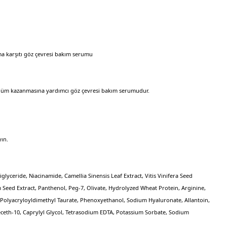
anma karşıtı göz çevresi bakım serumu
ünüm kazanmasına yardımcı göz çevresi bakım serumudur.
ın.
iglyceride, Niacinamide, Camellia Sinensis Leaf Extract, Vitis Vinifera Seed
 Seed Extract, Panthenol, Peg-7, Olivate, Hydrolyzed Wheat Protein, Arginine,
Polyacryloyldimethyl Taurate, Phenoxyethanol, Sodium Hyaluronate, Allantoin,
ceth-10, Caprylyl Glycol, Tetrasodium EDTA, Potassium Sorbate, Sodium