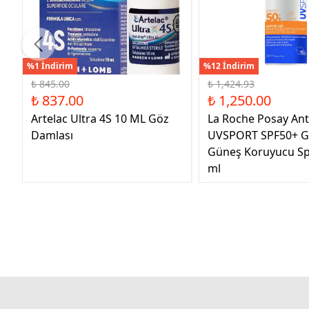
%1 İndirim
%12 İndirim
₺ 845.00
₺ 1,424.93
₺ 837.00
₺ 1,250.00
Artelac Ultra 4S 10 ML Göz
La Roche Posay Ant
Damlası
UVSPORT SPF50+ G
Güneş Koruyucu Sp
ml