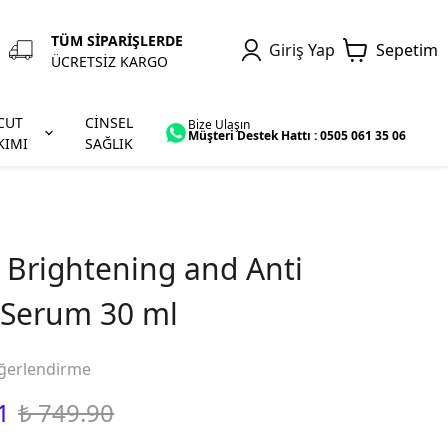
TÜM SİPARİŞLERDE
Giriş Yap
Sepetim
ÜCRETSİZ KARGO
CUT
CİNSEL
Bize Ulaşın
Müşteri Destek Hattı : 0505 061 35 06
KIMI
SAĞLIK
a Brightening and Anti
 Serum 30 ml
ğerlendirme
1
₺ 749.90