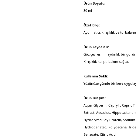
Ürün Boyutu:
30 ml
Özet Bilgi:
Aydınlatıcı, kırışıklık ve torbal
Ürün Faydaları:
Göz çevresinin aydınlık bir gör
Kırışıklık karşıtı bakım sağlar.
Kullanım Şekli:
Yüzünüze günde bir kere uygulay
Ürün Bileşimi:
Aqua, Glycerin, Caprylic Capric Tr
Extract, Aesculus, Hippocastanum
Hydrolyzed Soy Protein, Sodium 
Hydrogenated, Polydecene, Tride
Benzoate, Citric Acid