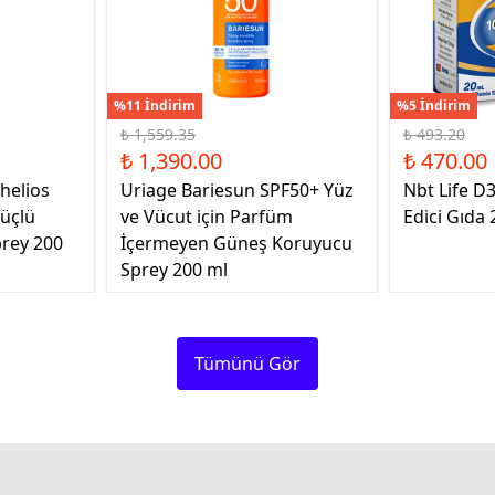
%11 İndirim
%5 İndirim
₺ 1,559.35
₺ 493.20
₺ 1,390.00
₺ 470.00
helios
Uriage Bariesun SPF50+ Yüz
Nbt Life D
üçlü
ve Vücut için Parfüm
Edici Gıda 
rey 200
İçermeyen Güneş Koruyucu
Sprey 200 ml
Tümünü Gör