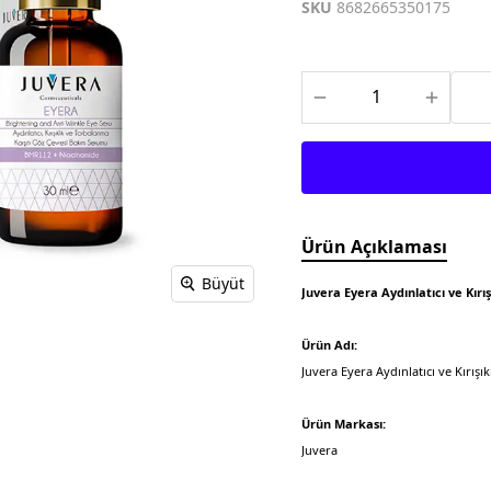
Meditech
Thea Pharma
Osteo Bi-Flex
SKU
8682665350175
Onnowell
Abdi İbrahim
Filorga
Solgar
Juvera
Supradyn
Day2Day
Haliborange
Pharmaton
Redoxon
Ürün Açıklaması
Büyüt
Juvera Eyera Aydınlatıcı ve Kır
Ürün Adı:
Juvera Eyera Aydınlatıcı ve Kırışı
Ürün Markası:
Juvera