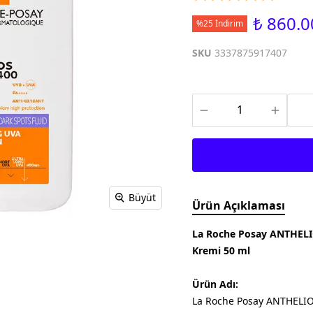
Meditech
Thea Pharma
Osteo Bi-Flex
₺ 860.0
Onnowell
Abdi İbrahim
%25 İndirim
Filorga
Solgar
SKU
3337875917407
Juvera
Supradyn
Day2Day
Haliborange
Pharmaton
Redoxon
Büyüt
Ürün Açıklaması
La Roche Posay ANTHELI
Kremi 50 ml
Ürün Adı:
La Roche Posay ANTHELIO