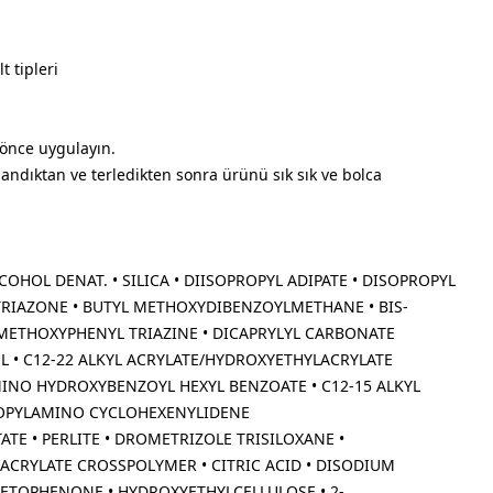
t tipleri
nce uygulayın.
landıktan ve terledikten sonra ürünü sık sık ve bolca
LCOHOL DENAT. • SILICA • DIISOPROPYL ADIPATE • DISOPROPYL
 TRIAZONE • BUTYL METHOXYDIBENZOYLMETHANE • BIS-
ETHOXYPHENYL TRIAZINE • DICAPRYLYL CARBONATE
L • C12-22 ALKYL ACRYLATE/HYDROXYETHYLACRYLATE
INO HYDROXYBENZOYL HEXYL BENZOATE • C12-15 ALKYL
OPYLAMINO CYCLOHEXENYLIDENE
E • PERLITE • DROMETRIZOLE TRISILOXANE •
 ACRYLATE CROSSPOLYMER • CITRIC ACID • DISODIUM
ETOPHENONE • HYDROXYETHYLCELLULOSE • 2-