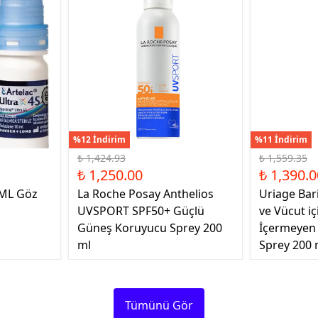
%12 İndirim
%11 İndirim
₺ 1,424.93
₺ 1,559.35
₺ 1,250.00
₺ 1,390.0
 ML Göz
La Roche Posay Anthelios
Uriage Bar
UVSPORT SPF50+ Güçlü
ve Vücut i
Güneş Koruyucu Sprey 200
İçermeyen
ml
Sprey 200 
Tümünü Gör