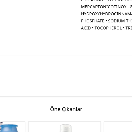
MERCAPTONICOTINOYL GL
HYDROXYHYDROCINNAMATE
PHOSPHATE • SODIUM TH
ACID • TOCOPHEROL • T
Öne Çıkanlar