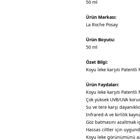
50 ml
Ürün Markası:
La Roche Posay
Ürün Boyutu:
50 ml
Özet Bilgi:
Koyu leke karşıtı Patentl
Ürün Faydaları:
Koyu leke karşıtı Patentli
Çok yüksek UVB/UVA korum
​Su ve tere karşı dayanıklıd
Infrared-A ve kirlilik kayn
Göz batmasını azaltmak iç
Hassas ciltler için uygund
Koyu leke görünümünü aza