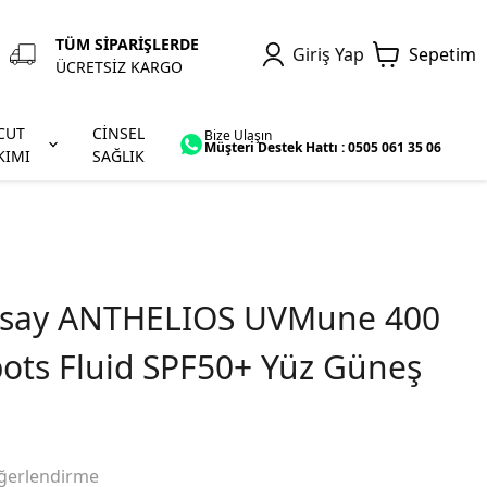
TÜM SİPARİŞLERDE
Giriş Yap
Sepetim
ÜCRETSİZ KARGO
CUT
CİNSEL
Bize Ulaşın
Müşteri Destek Hattı : 0505 061 35 06
KIMI
SAĞLIK
osay ANTHELIOS UVMune 400
pots Fluid SPF50+ Yüz Güneş
ğerlendirme