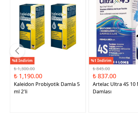
%8 İndirim
%1 İndirim
₺ 1,300.00
₺ 845.00
₺ 1,190.00
₺ 837.00
Kaleidon Probiyotik Damla 5
Artelac Ultra 4S 10
ml 2'li
Damlası