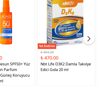
%5 İndirim
%41
₺ 493.20
₺ 
0
₺ 470.00
₺ 
iesun SPF50+ Yüz
Nbt Life D3K2 Damla Takviye
Sa
çin Parfüm
Edici Gıda 20 ml
Ta
 Güneş Koruyucu
ml