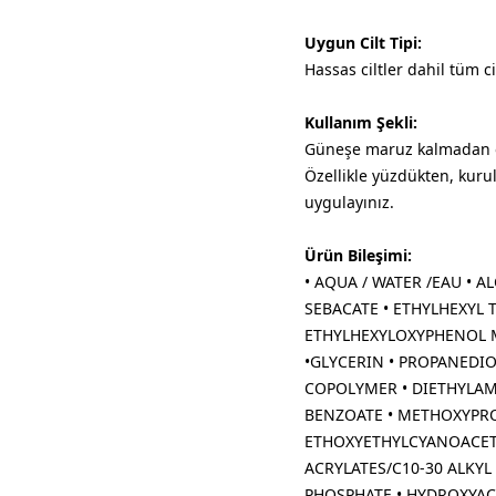
Uygun Cilt Tipi:
Hassas ciltler dahil tüm cil
Kullanım Şekli:
Güneşe maruz kalmadan ö
Özellikle yüzdükten, kuru
uygulayınız.
Ürün Bileşimi:
• AQUA / WATER /EAU • A
SEBACATE • ETHYLHEXYL
ETHYLHEXYLOXYPHENOL M
•GLYCERIN • PROPANEDIO
COPOLYMER • DIETHYLAM
BENZOATE • METHOXYPR
ETHOXYETHYLCYANOACETAT
ACRYLATES/C10-30 ALKYL
PHOSPHATE • HYDROXYAC