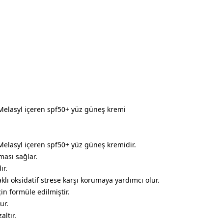
i Melasyl içeren spf50+ yüz güneş kremi
 Melasyl içeren spf50+ yüz güneş kremidir.
ası sağlar.
ır.
aklı oksidatif strese karşı korumaya yardımcı olur.
in formüle edilmiştir.
ur.
ltır.