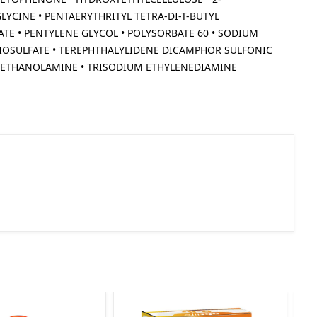
YCINE • PENTAERYTHRITYL TETRA-DI-T-BUTYL
 • PENTYLENE GLYCOL • POLYSORBATE 60 • SODIUM
IOSULFATE • TEREPHTHALYLIDENE DICAMPHOR SULFONIC
RIETHANOLAMINE • TRISODIUM ETHYLENEDIAMINE