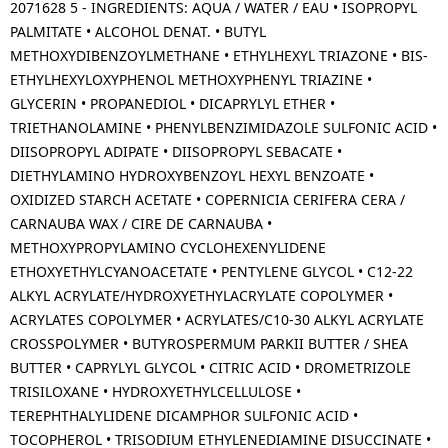
2071628 5 - INGREDIENTS: AQUA / WATER / EAU • ISOPROPYL
PALMITATE • ALCOHOL DENAT. • BUTYL
METHOXYDIBENZOYLMETHANE • ETHYLHEXYL TRIAZONE • BIS-
ETHYLHEXYLOXYPHENOL METHOXYPHENYL TRIAZINE •
GLYCERIN • PROPANEDIOL • DICAPRYLYL ETHER •
TRIETHANOLAMINE • PHENYLBENZIMIDAZOLE SULFONIC ACID •
DIISOPROPYL ADIPATE • DIISOPROPYL SEBACATE •
DIETHYLAMINO HYDROXYBENZOYL HEXYL BENZOATE •
OXIDIZED STARCH ACETATE • COPERNICIA CERIFERA CERA /
CARNAUBA WAX / CIRE DE CARNAUBA •
METHOXYPROPYLAMINO CYCLOHEXENYLIDENE
ETHOXYETHYLCYANOACETATE • PENTYLENE GLYCOL • C12-22
ALKYL ACRYLATE/HYDROXYETHYLACRYLATE COPOLYMER •
ACRYLATES COPOLYMER • ACRYLATES/C10-30 ALKYL ACRYLATE
CROSSPOLYMER • BUTYROSPERMUM PARKII BUTTER / SHEA
BUTTER • CAPRYLYL GLYCOL • CITRIC ACID • DROMETRIZOLE
TRISILOXANE • HYDROXYETHYLCELLULOSE •
TEREPHTHALYLIDENE DICAMPHOR SULFONIC ACID •
TOCOPHEROL • TRISODIUM ETHYLENEDIAMINE DISUCCINATE •