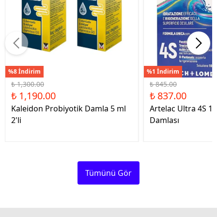
%8 İndirim
%1 İndirim
₺ 1,300.00
₺ 845.00
₺ 1,190.00
₺ 837.00
Kaleidon Probiyotik Damla 5 ml
Artelac Ultra 4S 1
2'li
Damlası
Tümünü Gör