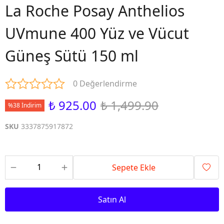
La Roche Posay Anthelios
UVmune 400 Yüz ve Vücut
Güneş Sütü 150 ml
0 Değerlendirme
₺ 925.00
₺ 1,499.90
%38 İndirim
SKU
3337875917872
Sepete Ekle
Satın Al