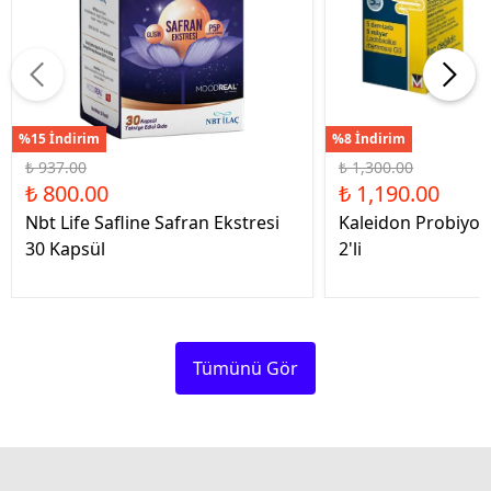
%15 İndirim
%8 İndirim
₺ 937.00
₺ 1,300.00
₺ 800.00
₺ 1,190.00
Nbt Life Safline Safran Ekstresi
Kaleidon Probiyot
30 Kapsül
2'li
Tümünü Gör