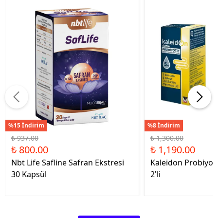
%15 İndirim
%8 İndirim
₺ 937.00
₺ 1,300.00
₺ 800.00
₺ 1,190.00
Nbt Life Safline Safran Ekstresi
Kaleidon Probiyot
30 Kapsül
2'li