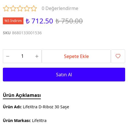
0 Değerlendirme
₺ 712.50
₺ 750.00
%5 İndirim
SKU
8680133001536
Sepete Ekle
Satın Al
Ürün Açıklaması
Ürün Adı:
LifeXtra D-Riboz 30 Saşe
Ürün Markası:
LifeXtra