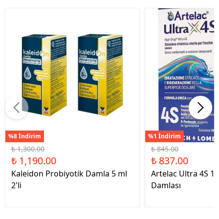
%8 İndirim
%1 İndirim
₺ 1,300.00
₺ 845.00
₺ 1,190.00
₺ 837.00
Kaleidon Probiyotik Damla 5 ml
Artelac Ultra 4S 1
2'li
Damlası