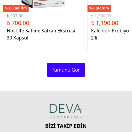
%25 İndirim
%8 İndirim
₺ 937.00
₺ 1,300.00
₺ 700.00
₺ 1,190.00
Nbt Life Safline Safran Ekstresi
Kaleidon Probiyot
30 Kapsül
2'li
Tümünü Gör
BİZİ TAKİP EDİN