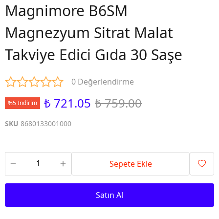
Magnimore B6SM
Magnezyum Sitrat Malat
Takviye Edici Gıda 30 Saşe
0 Değerlendirme
₺ 721.05
₺ 759.00
%5 İndirim
SKU
8680133001000
Sepete Ekle
Satın Al