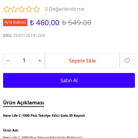
0 Değerlendirme
₺ 460.00
₺ 549.00
%16 İndirim
SKU
7640128141204
Sepete Ekle
Satın Al
Ürün Açıklaması
New Life C-1000 Plus Takviye Edici Gıda 30 Kapsül
Ürün Adı:
New Life C-1000 Plus Takviye Edici Gıda 30 Kapsül