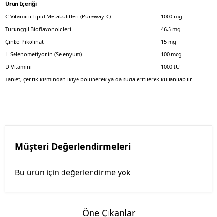
Ürün İçeriği
C Vitamini Lipid Metabolitleri (Pureway-C)
1000 mg
Turunçgil Bioflavonoidleri
46,5 mg
Çinko Pikolinat
15 mg
L-Selenometiyonin (Selenyum)
100 mcg
D Vitamini
1000 IU
Tablet, çentik kısmından ikiye bölünerek ya da suda eritilerek kullanılabilir.
Müşteri Değerlendirmeleri
Bu ürün için değerlendirme yok
Öne Çıkanlar