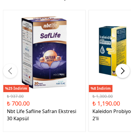
%25 İndirim
%8 İndirim
₺ 937.00
₺ 1,300.00
₺ 700.00
₺ 1,190.00
Nbt Life Safline Safran Ekstresi
Kaleidon Probiyot
30 Kapsül
2'li