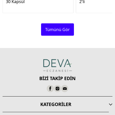
30 Kapsül
2'li
Tümünü Gör
BİZİ TAKİP EDİN
KATEGORİLER