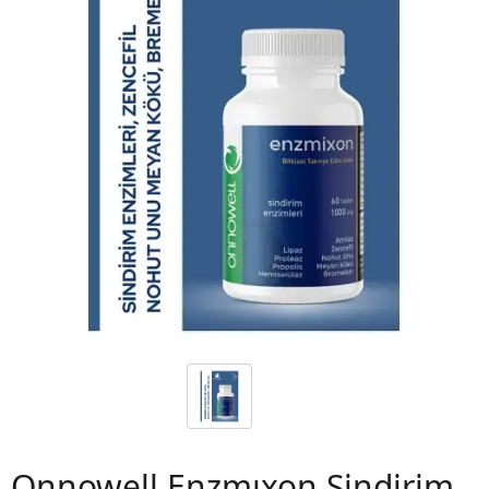
 06
Onnowell Enzmıxon Sindirim