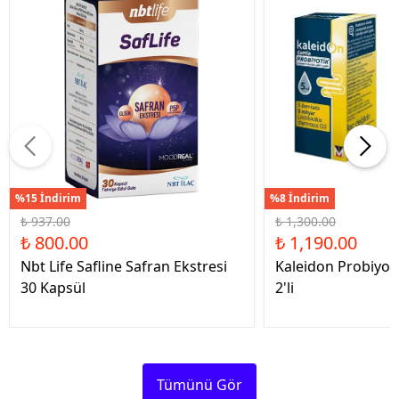
%15 İndirim
%8 İndirim
₺ 937.00
₺ 1,300.00
₺ 800.00
₺ 1,190.00
Nbt Life Safline Safran Ekstresi
Kaleidon Probiyot
30 Kapsül
2'li
Tümünü Gör