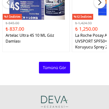
%1 İndirim
%12 İndirim
₺ 845.00
₺ 1,424.93
₺ 837.00
₺ 1,250.00
Artelac Ultra 4S 10 ML Göz
La Roche Posay An
Damlası
UVSPORT SPF50+ 
Koruyucu Sprey 2
Tümünü Gör