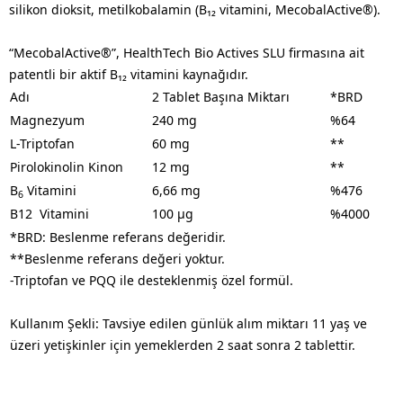
silikon dioksit, metilkobalamin (B₁₂ vitamini, MecobalActive®).
“MecobalActive®”, HealthTech Bio Actives SLU firmasına ait
patentli bir aktif B₁₂ vitamini kaynağıdır.​
Adı
2 Tablet Başına Miktarı
*BRD
Magnezyum
240 mg
%64
L-Triptofan
60 mg
**
Pirolokinolin Kinon
12 mg
**
B
Vitamini
6,66 mg
%476
6
B12 Vitamini
100 µg
%4000
*BRD: Beslenme referans değeridir.
**Beslenme referans değeri yoktur.
-Triptofan ve PQQ ile desteklenmiş özel formül.
Kullanım Şekli: Tavsiye edilen günlük alım miktarı 11 yaş ve
üzeri yetişkinler için yemeklerden 2 saat sonra 2 tablettir.