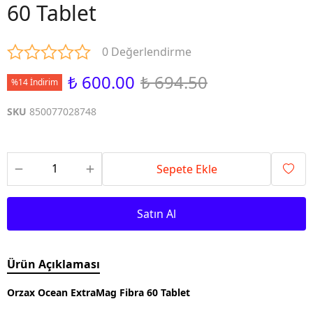
60 Tablet
0 Değerlendirme
₺ 600.00
₺ 694.50
%14 İndirim
SKU
850077028748
Sepete Ekle
Satın Al
Ürün Açıklaması
Orzax Ocean ExtraMag Fibra 60 Tablet