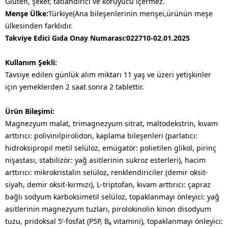
Glüten, şeker, tatlandırıcı ve koruyucu içermez.
Menşe Ülke:
Türkiye(Ana bileşenlerinin menşei,ürünün meşe
ülkesinden farklıdır.
Takviye Edici Gıda Onay Numarası:022710-02.01.2025
Kullanım Şekli:
Tavsiye edilen günlük alım miktarı 11 yaş ve üzeri yetişkinler
için yemeklerden 2 saat sonra 2 tablettir.
Ürün Bileşimi:
Magnezyum malat, trimagnezyum sitrat, maltodekstrin, kıvam
arttırıcı: polivinilpirolidon, kaplama bileşenleri (parlatıcı:
hidroksipropil metil selüloz, emügatör: polietilen glikol, pirinç
nişastası, stabilizör: yağ asitlerinin sukroz esterleri), hacim
arttırıcı: mikrokristalin selüloz, renklendiriciler (demir oksit-
siyah, demir oksit-kırmızı), L-triptofan, kıvam arttırıcı: çapraz
bağlı sodyum karboksimetil selüloz, topaklanmayı önleyici: yağ
asitlerinin magnezyum tuzları, pirolokinolin kinon disodyum
tuzu, pridoksal 5’-fosfat (P5P, B₆ vitamini), topaklanmayı önleyici: