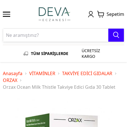
Sepetim
ÜCRETSİZ
TÜM SİPARİŞLERDE
KARGO
Anasayfa
VİTAMİNLER
TAKVİYE EDİCİ GIDALAR
ORZAX
Orzax Ocean Milk Thistle Takviye Edici Gıda 30 Tablet