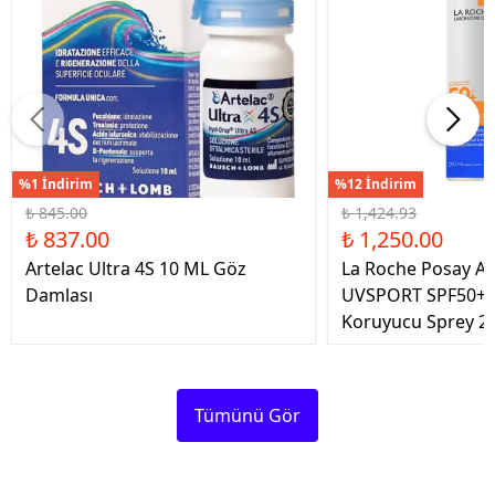
%1 İndirim
%12 İndirim
₺ 845.00
₺ 1,424.93
₺ 837.00
₺ 1,250.00
Artelac Ultra 4S 10 ML Göz
La Roche Posay An
Damlası
UVSPORT SPF50+ 
Koruyucu Sprey 2
Tümünü Gör