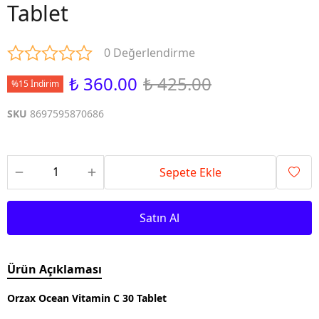
Tablet
0 Değerlendirme
₺ 360.00
₺ 425.00
%15 İndirim
SKU
8697595870686
Sepete Ekle
Satın Al
Ürün Açıklaması
Orzax Ocean Vitamin C 30 Tablet