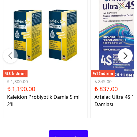
%8 İndirim
%1 İndirim
₺ 1,300.00
₺ 845.00
₺ 1,190.00
₺ 837.00
Kaleidon Probiyotik Damla 5 ml
Artelac Ultra 4S 1
2'li
Damlası