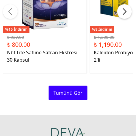
%15 İndirim
%8 İndirim
₺ 937.00
₺ 1,300.00
₺ 800.00
₺ 1,190.00
Nbt Life Safline Safran Ekstresi
Kaleidon Probiyot
30 Kapsül
2'li
Tümünü Gör