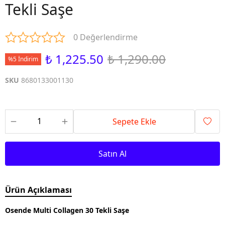
Tekli Saşe
0 Değerlendirme
₺ 1,225.50
₺ 1,290.00
%5 İndirim
SKU
8680133001130
Sepete Ekle
Satın Al
Ürün Açıklaması
Osende Multi Collagen 30 Tekli Saşe