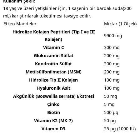
Kullanım Şekli:
18 yaş ve üzeri yetişkinler için, 1 saşenin bir bardak suda(200
mL) karıştırılarak tüketilmesi tavsiye edilir. ​
Etken Maddeler
Miktar (1 Ölçek)
Hidrolize Kolajen Peptitleri (Tip I ve III
9900 mg
Kolajen)
Vitamin C
300 mg
Glukozamin Sülfat
200 mg
Kondroitin Sülfat
200 mg
Metilsülfonilmetan (MSM)
200 mg
Hidrolize Tip II Kolajen
100 mg
Hyaluronik Asit
100 mg
Akgünlük (Boswellia serrata) Ekstresi
50 mg
Çinko
5 mg
Biotin
500 μg
Vitamin K2 (MK-7)
50 μg
Vitamin D3
25 μg (1000 IU)