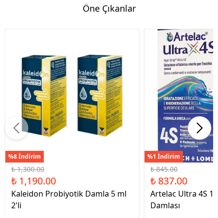
Öne Çıkanlar
%8 İndirim
%1 İndirim
₺ 1,300.00
₺ 845.00
₺ 1,190.00
₺ 837.00
Kaleidon Probiyotik Damla 5 ml
Artelac Ultra 4S 1
2'li
Damlası