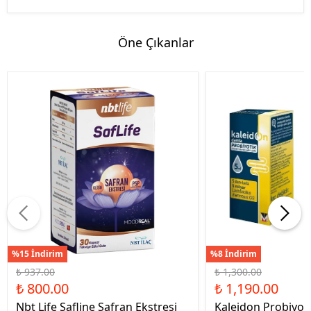
Öne Çıkanlar
%15 İndirim
%8 İndirim
₺ 937.00
₺ 1,300.00
₺ 800.00
₺ 1,190.00
Nbt Life Safline Safran Ekstresi
Kaleidon Probiyot