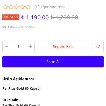
0 Değerlendirme
₺ 1,190.00
₺ 1,298.00
%8 İndirim
SKU
8699708151989
Sepete Ekle
Satın Al
Ürün Açıklaması
PanPlus Gold 60 Kapsül
Ürün Adı:
PanPlus Gold 60 Kapsül