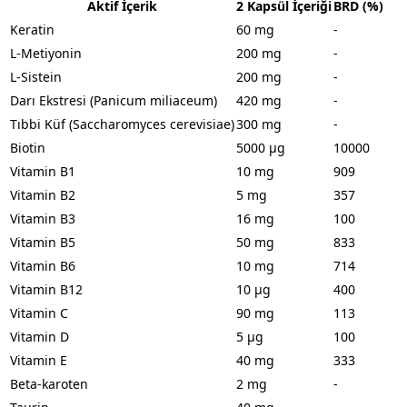
Aktif İçerik
2 Kapsül İçeriği
BRD (%)
Keratin
60 mg
-
L-Metiyonin
200 mg
-
L-Sistein
200 mg
-
Darı Ekstresi (Panicum miliaceum)
420 mg
-
Tıbbi Küf (Saccharomyces cerevisiae)
300 mg
-
Biotin
5000 µg
10000
Vitamin B1
10 mg
909
Vitamin B2
5 mg
357
Vitamin B3
16 mg
100
Vitamin B5
50 mg
833
Vitamin B6
10 mg
714
Vitamin B12
10 µg
400
Vitamin C
90 mg
113
Vitamin D
5 µg
100
Vitamin E
40 mg
333
Beta-karoten
2 mg
-