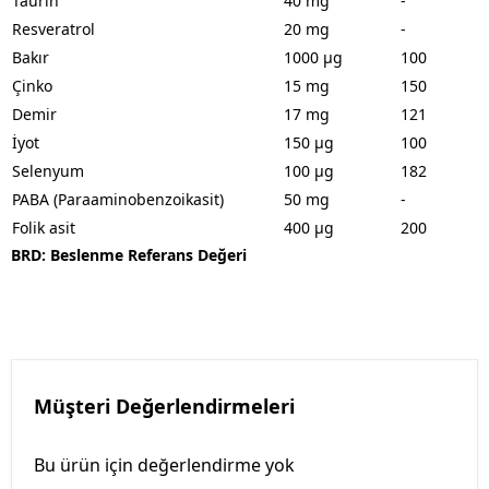
Taurin
40 mg
-
Resveratrol
20 mg
-
Bakır
1000 µg
100
Çinko
15 mg
150
Demir
17 mg
121
İyot
150 µg
100
Selenyum
100 µg
182
PABA (Paraaminobenzoikasit)
50 mg
-
Folik asit
400 µg
200
BRD: Beslenme Referans Değeri
Müşteri Değerlendirmeleri
Bu ürün için değerlendirme yok