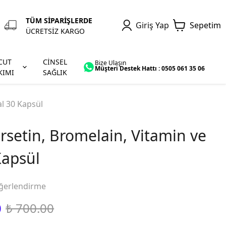
TÜM SİPARİŞLERDE
Giriş Yap
Sepetim
ÜCRETSİZ KARGO
CUT
CİNSEL
Bize Ulaşın
Müşteri Destek Hattı : 0505 061 35 06
KIMI
SAĞLIK
l 30 Kapsül
rsetin, Bromelain, Vitamin ve
Kapsül
ğerlendirme
0
₺ 700.00