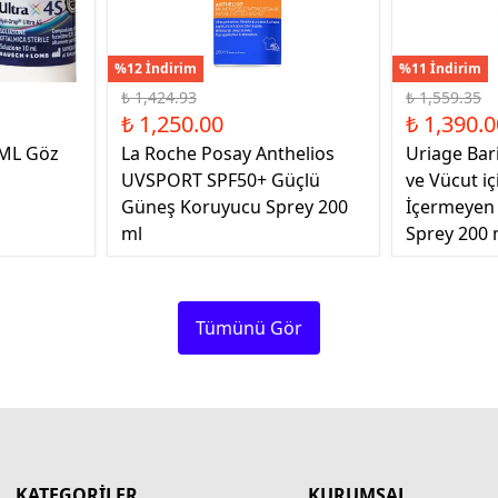
%12 İndirim
%11 İndirim
₺ 1,424.93
₺ 1,559.35
₺ 1,250.00
₺ 1,390.0
 ML Göz
La Roche Posay Anthelios
Uriage Bar
UVSPORT SPF50+ Güçlü
ve Vücut i
Güneş Koruyucu Sprey 200
İçermeyen
ml
Sprey 200 
Tümünü Gör
KATEGORİLER
KURUMSAL