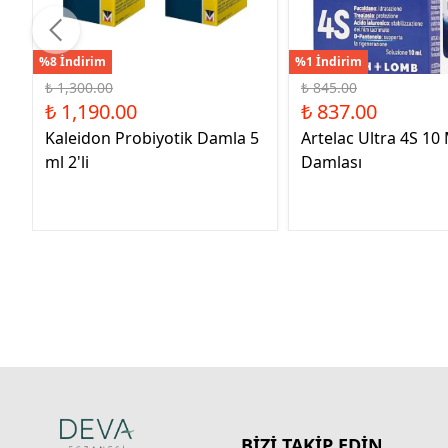
%8 İndirim
%1 İndirim
₺ 1,300.00
₺ 845.00
₺ 1,190.00
₺ 837.00
Kaleidon Probiyotik Damla 5
Artelac Ultra 4S 10
ml 2'li
Damlası
BİZİ TAKİP EDİN