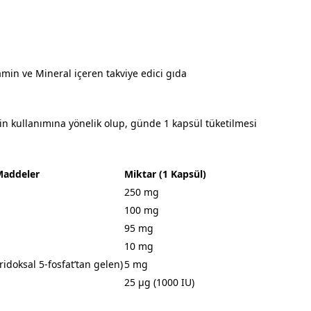
amin ve Mineral içeren takviye edici gıda
rin kullanımına yönelik olup, günde 1 kapsül tüketilmesi
Maddeler
Miktar (1 Kapsül)
250 mg
100 mg
95 mg
10 mg
ridoksal 5-fosfat’tan gelen)
5 mg
25 μg (1000 IU)