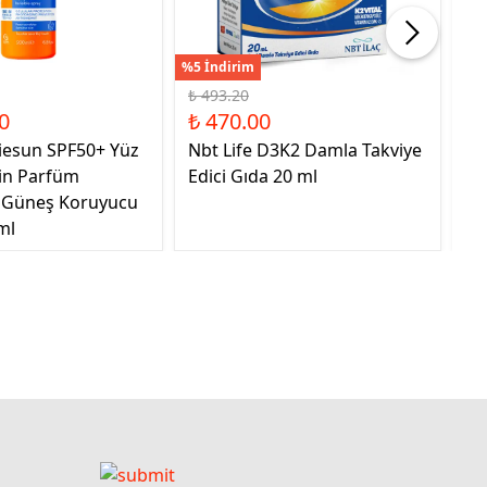
%5 İndirim
%41
₺ 493.20
₺ 
0
₺ 470.00
₺ 
iesun SPF50+ Yüz
Nbt Life D3K2 Damla Takviye
Sa
çin Parfüm
Edici Gıda 20 ml
Ta
 Güneş Koruyucu
ml