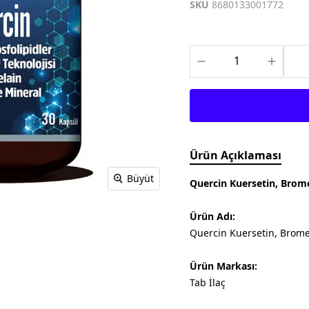
Meditech
Thea Pharma
Osteo Bi-Flex
SKU
8680133001772
Onnowell
Abdi İbrahim
Filorga
Solgar
Juvera
Supradyn
Day2Day
Haliborange
Pharmaton
Redoxon
Ürün Açıklaması
Büyüt
Quercin Kuersetin, Brome
Ürün Adı:
Quercin Kuersetin, Brome
Ürün Markası:
Tab İlaç