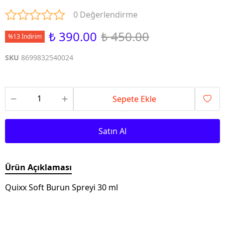
0 Değerlendirme
₺ 390.00
₺ 450.00
%13 İndirim
SKU
8699832540024
Sepete Ekle
Satın Al
Ürün Açıklaması
Quixx Soft Burun Spreyi 30 ml