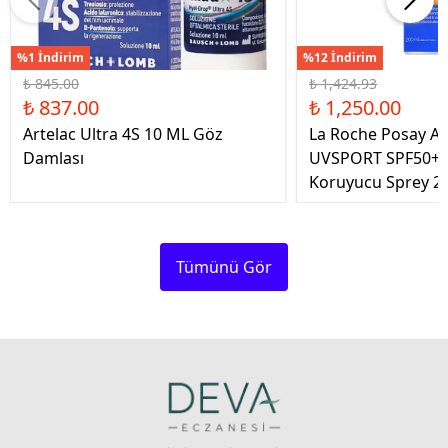
%1 İndirim
%12 İndirim
₺ 845.00
₺ 1,424.93
₺ 837.00
₺ 1,250.00
Artelac Ultra 4S 10 ML Göz
La Roche Posay An
Damlası
UVSPORT SPF50+ 
Koruyucu Sprey 2
Tümünü Gör