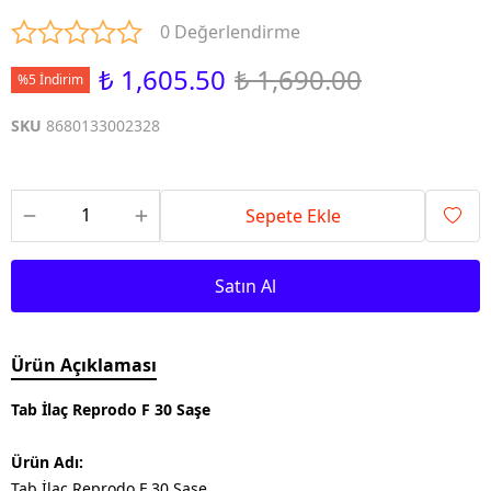
0 Değerlendirme
₺ 1,605.50
₺ 1,690.00
%5 İndirim
SKU
8680133002328
Sepete Ekle
Satın Al
Ürün Açıklaması
Tab İlaç Reprodo F 30 Saşe
Ürün Adı:
Tab İlaç Reprodo F 30 Saşe