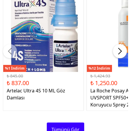
%1 İndirim
%12 İndirim
₺ 845.00
₺ 1,424.93
₺ 837.00
₺ 1,250.00
Artelac Ultra 4S 10 ML Göz
La Roche Posay An
Damlası
UVSPORT SPF50+ 
Koruyucu Sprey 2
Tümünü Gör