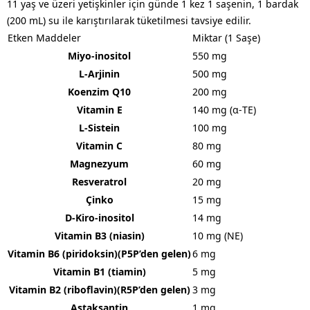
11 yaş ve üzeri yetişkinler için günde 1 kez 1 saşenin, 1 bardak
(200 mL) su ile karıştırılarak tüketilmesi tavsiye edilir.
Etken Maddeler
Miktar (1 Saşe)
Miyo-inositol
550 mg
L-Arjinin
500 mg
Koenzim Q10
200 mg
Vitamin E
140 mg (α-TE)
L-Sistein
100 mg
Vitamin C
80 mg
Magnezyum
60 mg
Resveratrol
20 mg
Çinko
15 mg
D-Kiro-inositol
14 mg
Vitamin B3 (niasin)
10 mg (NE)
Vitamin B6 (piridoksin)(P5P’den gelen)
6 mg
Vitamin B1 (tiamin)
5 mg
Vitamin B2 (riboflavin)(R5P’den gelen)
3 mg
Astaksantin
1 mg