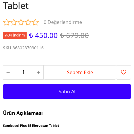
Tablet
0 Değerlendirme
₺ 450.00
₺ 679.00
%34 İndirim
SKU
8680287030116
Sepete Ekle
Satın Al
Ürün Açıklaması
Sambucol Plus 15 Efervesan Tablet