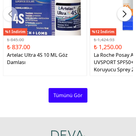
%1 İndirim
%12 İndirim
₺ 845.00
₺ 1,424.93
₺ 837.00
₺ 1,250.00
Artelac Ultra 4S 10 ML Göz
La Roche Posay An
Damlası
UVSPORT SPF50+ 
Koruyucu Sprey 2
Tümünü Gör