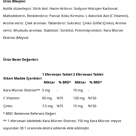
Ürün Bileşimi:
Asitlik düzenleyici: Sitrik Asit. Hacim Arttırıcı: Sodyum Hidrojen Karbonat.
Maltodekstrin, Renklendirici: Pancar Kökü Kırmızısı. L Askorbik Asit (C Vitamini),
Aroma verici: Çilek aroması. Tatlandırıcı: Sukraloz. Çinko Sülfat (Çinko), Aroma
verici: Ahududu aroması. Stabilizör: Sorbitol, Polivinilprolidon. Kara Mürver
Ekstresi (Meyve)
Ürün Besin Değerleri:
1 Efervesan Tablet
2 Efervesan Tablet
Etken Madde İçerikleri
Miktar
% BRD*
Miktar
% BRD*
Kara Mürver Ekstresi**
5 mg
-
10 mg
-
C Vitamini
60 mg
%75
120 mg
%150
Çinko
7,5 mg
%75
15 mg
%150
* BRD: Beslenme Referans Değeri
** 1 efervesan tabletteki Kara Mürver Ekstresi; 150 mg Kara Mürver meyve
suyundan 30:1 oranında ekstre edilerek elde edilmiştir.