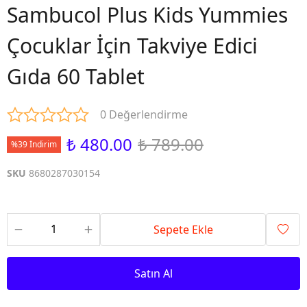
Sambucol Plus Kids Yummies
Çocuklar İçin Takviye Edici
Gıda 60 Tablet
0 Değerlendirme
₺ 480.00
₺ 789.00
%39 İndirim
SKU
8680287030154
Sepete Ekle
Satın Al