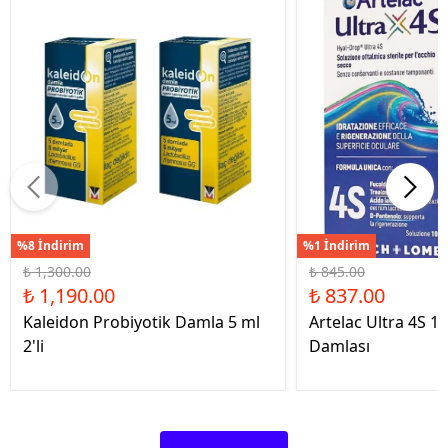
%8 İndirim
%1 İndirim
₺ 1,300.00
₺ 845.00
₺ 1,190.00
₺ 837.00
Kaleidon Probiyotik Damla 5 ml
Artelac Ultra 4S 1
2'li
Damlası