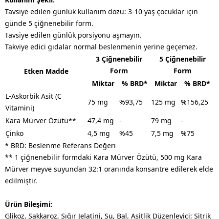
Tavsiye edilen günlük kullanım dozu: 3-10 yaş çocuklar için
günde 5 çiğnenebilir form.
Tavsiye edilen günlük porsiyonu aşmayın.
Takviye edici gıdalar normal beslenmenin yerine geçemez.
3 Çiğnenebilir
5 Çiğnenebilir
Form
Form
Etken Madde
Miktar
% BRD*
Miktar
% BRD*
L-Askorbik Asit (C
75 mg
%93,75
125 mg
%156,25
Vitamini)
Kara Mürver Özütü**
47,4 mg
-
79 mg
-
Çinko
4,5 mg
%45
7,5 mg
%75
* BRD: Beslenme Referans Değeri
** 1 çiğnenebilir formdaki Kara Mürver Özütü, 500 mg Kara
Mürver meyve suyundan 32:1 oranında konsantre edilerek elde
edilmiştir.
Ürün Bileşimi:
Glikoz, Sakkaroz, Sığır Jelatini, Su, Bal, Asitlik Düzenleyici: Sitrik