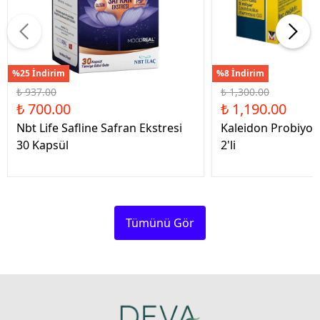
%25 İndirim
%8 İndirim
₺ 937.00
₺ 1,300.00
₺ 700.00
₺ 1,190.00
Nbt Life Safline Safran Ekstresi
Kaleidon Probiyot
30 Kapsül
2'li
Tümünü Gör