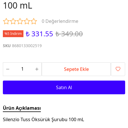
100 mL
0 Değerlendirme
₺ 331.55
₺ 349.00
%5 İndirim
SKU
8680133002519
Sepete Ekle
Satın Al
Ürün Açıklaması
Silenzio Tuss Öksürük Şurubu 100 mL