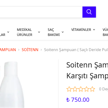
MEDİKAL
SAÇ
VİTAMİNLER
VÜ
LAR
ÜRÜNLER
BAKIMI
BA
Markalar
Markalar
Markalar
Markalar
Markalar
Markalar
Markalar
Markalar
ŞAMPUAN
SOİTENN
Soitenn Şampuan ( Saçlı Deride Pu
Curaprox
La Roche-Posay
La Roche-Posay
Vichy
Miraculum
Evoderm
iHealth
TTO
TePe
Vichy
ISIS Pharma
La Roche-Posay
Humanis
Onnowell
Nature's Bounty
ISIS Pharma
Soitenn Şam
Onnowell
Bepanthol
CeraVe
ISIS Pharma
İmuneks Farma
TTO
New Life
Bepanthol
Karşıtı Şam
TTO
Lansinoh
TTO
Radix
Jaso Pharma
Vichy
TAB İlaç
La Roche-Posay
Dalin
Uriage
Uriage
Sanofi
Thea Pharma
0 De
Soitenn
Uriage
Septomer
Medizane
Solante
Bepanthol
Thealoz Duo
Onnowell
₺ 750.00
İmuneks Farma
Vichy
Renz
Orzax