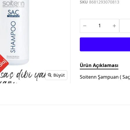
Meditech
Thea Pharma
Osteo Bi-Flex
SKU
8681293070813
Onnowell
Abdi İbrahim
Filorga
Solgar
Juvera
Supradyn
Day2Day
Haliborange
Pharmaton
Redoxon
Ürün Açıklaması
Büyüt
Soitenn Şampuan ( Saçl