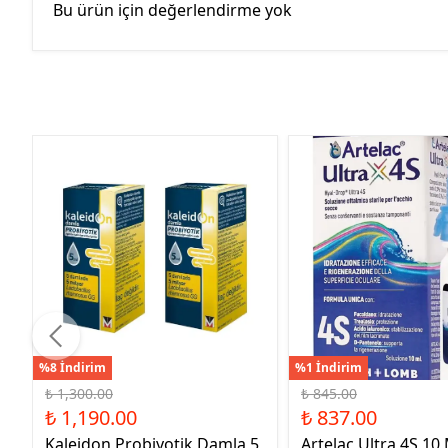
Bu ürün için değerlendirme yok
%8 İndirim
%1 İndirim
₺ 1,300.00
₺ 845.00
₺ 1,190.00
₺ 837.00
Kaleidon Probiyotik Damla 5
Artelac Ultra 4S 10