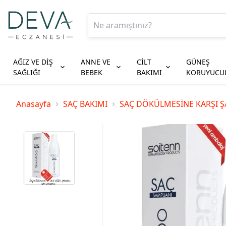
AĞIZ VE DİŞ
ANNE VE
CİLT
GÜNEŞ
SAĞLIĞI
BEBEK
BAKIMI
KORUYUCU
Kategoriler
Kategoriler
Kategoriler
Kategoriler
Kategoriler
Kategoriler
Kategoriler
Kategoriler
Anasayfa
SAÇ BAKIMI
SAÇ DÖKÜLMESİNE KARŞI 
AĞIZ YIKAMA SULARI
ANNE BAKIMI
AKNE SİVİLCE ÜRÜNLERİ
BRONZLAŞTIRICI
KOLONYA
BOYALI SAÇLAR İÇİN ŞAMPUAN
BALIK YAĞLARI
ÇATLAK BAKIMI
ARAYÜZ FIRÇALARI
BEBEK BAKIMI
ANTİ-AGİNG
VÜCUT KORUYUCU
SOLÜSYON DAMLA
KURU SAÇLAR İÇİN ŞAMPUAN
BİTKİSEL ÜRÜNLER
MASAJ YAĞI
DİŞ FIRÇALARI
BEBEK BESLENME
GÖZ VE ÇEVRESİ
YÜZ KORUYUCU
TANSİYON ALETLERİ
YAĞLI SAÇLAR İÇİN ŞAMPUAN
ÇOCUKLAR İÇİN TAKVİYELER
PARFÜM DEODORANT
DİŞ İPLERİ
BEBEK KREMİ
HASSAS VE KIZARIK CİLTLER
YÜZ KORUYUCU LEKELİ CİLTLER
TEMİZLEYİCİLER
KEPEK ŞAMPUANI
KOLAJEN
SELÜLİT BAKIMI
DİŞ MACUNLARI
BEBEK LOSYONU
KARMA CİLTLER
YÜZ KORUYUCU YAĞLI CİLTLER
SAÇ BAKIM YAĞI
MİNERALLER
VÜCUT KREMİ
BEBEK ŞAMPUANI
KURU VE ÇOK KURU ATOPİK CİLTLER
SAÇ BOYASI
MULTİVİTAMİNLER
VÜCUT LOSYONU
BEBEK TEMİZLEYİCİLERİ
LEKELİ CİLTLER
SAÇ DÖKÜLMESİNE KARŞI ŞAMPUAN
PROBİYOTİK VE PREBİYOTİK
VÜCUT NEMLENDİRİCİSİ
BİBERON EMZİK
NEMLENDİRİCİLER
SAÇ DÜZLEŞTİRİCİ
TAVİYE EDİCİ GIDALAR
VÜCUT PEELİNGİ