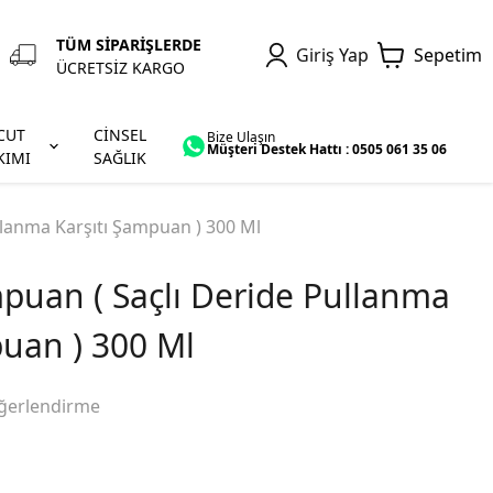
TÜM SİPARİŞLERDE
Giriş Yap
Sepetim
ÜCRETSİZ KARGO
CUT
CİNSEL
Bize Ulaşın
Müşteri Destek Hattı : 0505 061 35 06
KIMI
SAĞLIK
llanma Karşıtı Şampuan ) 300 Ml
puan ( Saçlı Deride Pullanma
puan ) 300 Ml
ğerlendirme