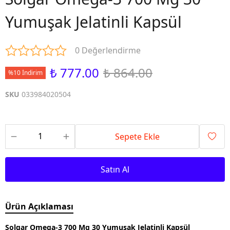
Yumuşak Jelatinli Kapsül
0 Değerlendirme
₺ 777.00
₺ 864.00
%10 İndirim
SKU
033984020504
Sepete Ekle
Satın Al
Ürün Açıklaması
Solgar Omega-3 700 Mg 30 Yumuşak Jelatinli Kapsül