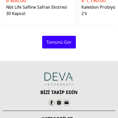
₺ 800.00
₺ 1,190.00
Nbt Life Safline Safran Ekstresi
Kaleidon Probiyot
30 Kapsül
2'li
Tümünü Gör
BİZİ TAKİP EDİN