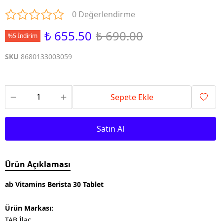
0 Değerlendirme
₺ 655.50
₺ 690.00
%5 İndirim
SKU
8680133003059
Sepete Ekle
Satın Al
Ürün Açıklaması
ab Vitamins Berista 30 Tablet
Ürün Markası:
TAB İlaç