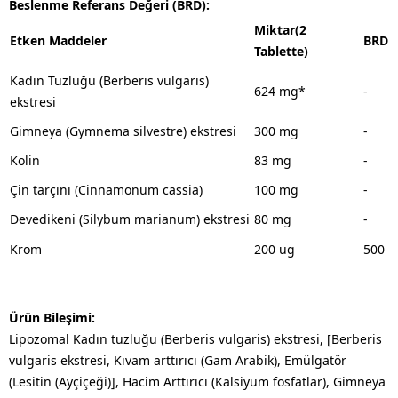
Beslenme Referans Değeri (BRD):
Miktar(2
Etken Maddeler
BRD
Tablette)
Kadın Tuzluğu (Berberis vulgaris)
624 mg*
-
ekstresi
Gimneya (Gymnema silvestre) ekstresi
300 mg
-
Kolin
83 mg
-
Çin tarçını (Cinnamonum cassia)
100 mg
-
Devedikeni (Silybum marianum) ekstresi
80 mg
-
Krom
200 ug
500
Ürün Bileşimi:
Lipozomal Kadın tuzluğu (Berberis vulgaris) ekstresi, [Berberis
vulgaris ekstresi, Kıvam arttırıcı (Gam Arabik), Emülgatör
(Lesitin (Ayçiçeği)], Hacim Arttırıcı (Kalsiyum fosfatlar), Gimneya