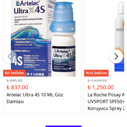
%1 İndirim
%12 İndirim
₺ 845.00
₺ 1,424.93
₺ 837.00
₺ 1,250.00
Artelac Ultra 4S 10 ML Göz
La Roche Posay An
Damlası
UVSPORT SPF50+ 
Koruyucu Sprey 2