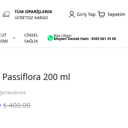
TÜM SİPARİŞLERDE
Giriş Yap
Sepetim
ÜCRETSİZ KARGO
CUT
CİNSEL
Bize Ulaşın
Müşteri Destek Hattı : 0505 061 35 06
KIMI
SAĞLIK
 Passiflora 200 ml
ğerlendirme
0
₺ 400.00