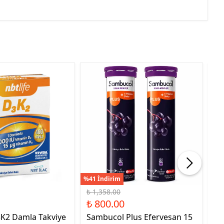
%41 İndirim
%21
₺ 1,358.00
₺ 
₺ 800.00
₺ 
3K2 Damla Takviye
Sambucol Plus Efervesan 15
NB