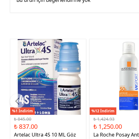
Bu ürün için değerlendirme yok
%1 İndirim
%12 İndirim
₺ 845.00
₺ 1,424.93
₺ 837.00
₺ 1,250.00
Artelac Ultra 4S 10 ML Göz
La Roche Posay Ant