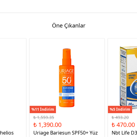
Öne Çıkanlar
%11 İndirim
%5 İndirim
₺ 1,559.35
₺ 493.20
₺ 1,390.00
₺ 470.00
helios
Uriage Bariesun SPF50+ Yüz
Nbt Life D