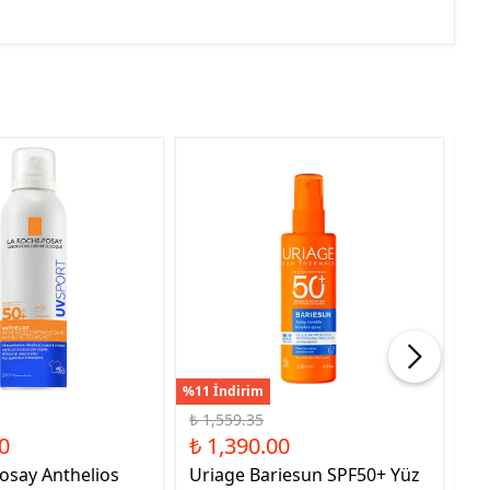
%11 İndirim
%5 
₺ 1,559.35
₺ 
0
₺ 1,390.00
₺ 
osay Anthelios
Uriage Bariesun SPF50+ Yüz
Nb