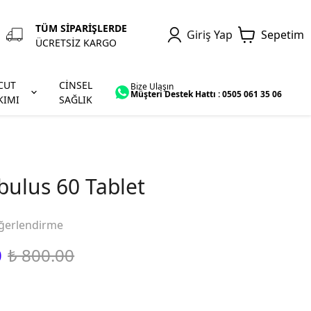
TÜM SİPARİŞLERDE
Giriş Yap
Sepetim
ÜCRETSİZ KARGO
CUT
CİNSEL
Bize Ulaşın
Müşteri Destek Hattı : 0505 061 35 06
KIMI
SAĞLIK
ibulus 60 Tablet
ğerlendirme
0
₺ 800.00