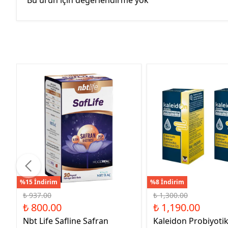
Bu ürün için değerlendirme yok
%15 İndirim
%8 İndirim
₺ 937.00
₺ 1,300.00
₺ 800.00
₺ 1,190.00
Nbt Life Safline Safran
Kaleidon Probiyoti