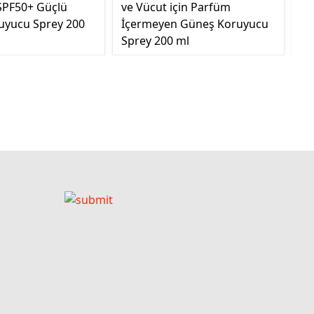
PF50+ Güçlü
ve Vücut için Parfüm
Ed
uyucu Sprey 200
İçermeyen Güneş Koruyucu
Sprey 200 ml