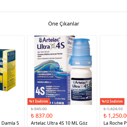
Öne Çıkanlar
%1 İndirim
%12 İndirim
₺ 845.00
₺ 1,424.93
₺ 837.00
₺ 1,250.0
k Damla 5
Artelac Ultra 4S 10 ML Göz
La Roche P