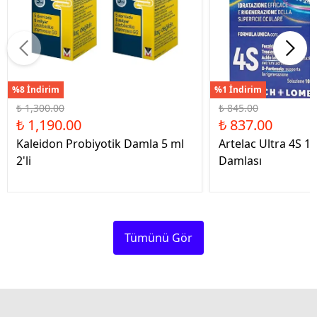
%8 İndirim
%1 İndirim
₺ 1,300.00
₺ 845.00
₺ 1,190.00
₺ 837.00
Kaleidon Probiyotik Damla 5 ml
Artelac Ultra 4S 1
2'li
Damlası
Tümünü Gör