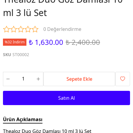
ml 3 lü Set
0 Değerlendirme
₺ 1,630.00
₺ 2,400.00
%32 İndirim
SKU
ST00002
Sepete Ekle
Satın Al
Ürün Açıklaması
Thealoz Duo Göz Damlası 10 ml 3 lü Set