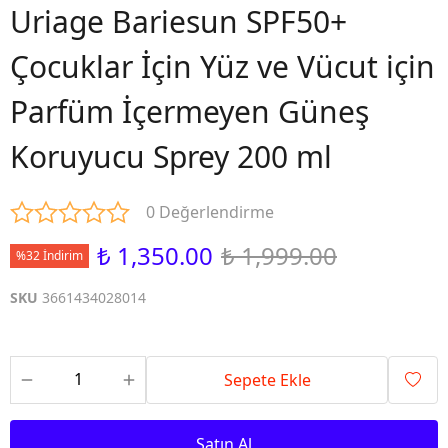
Uriage Bariesun SPF50+
Çocuklar İçin Yüz ve Vücut için
Parfüm İçermeyen Güneş
Koruyucu Sprey 200 ml
0 Değerlendirme
₺ 1,350.00
₺ 1,999.00
%32 İndirim
SKU
3661434028014
Sepete Ekle
Satın Al