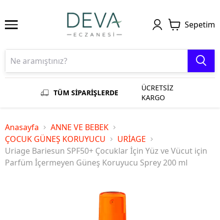
Sepetim
ÜCRETSİZ
TÜM SİPARİŞLERDE
KARGO
Anasayfa
ANNE VE BEBEK
ÇOCUK GÜNEŞ KORUYUCU
URİAGE
Uriage Bariesun SPF50+ Çocuklar İçin Yüz ve Vücut için
Parfüm İçermeyen Güneş Koruyucu Sprey 200 ml