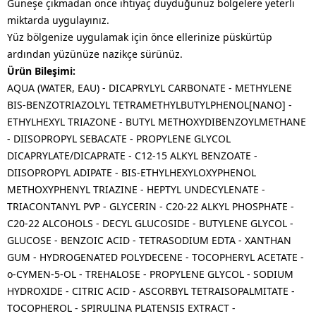
Güneşe çıkmadan önce ihtiyaç duyduğunuz bölgelere yeterli
miktarda uygulayınız.
Yüz bölgenize uygulamak için önce ellerinize püskürtüp
ardından yüzünüze nazikçe sürünüz.
Ürün Bileşimi:
AQUA (WATER, EAU) - DICAPRYLYL CARBONATE - METHYLENE
BIS-BENZOTRIAZOLYL TETRAMETHYLBUTYLPHENOL[NANO] -
ETHYLHEXYL TRIAZONE - BUTYL METHOXYDIBENZOYLMETHANE
- DIISOPROPYL SEBACATE - PROPYLENE GLYCOL
DICAPRYLATE/DICAPRATE - C12-15 ALKYL BENZOATE -
DIISOPROPYL ADIPATE - BIS-ETHYLHEXYLOXYPHENOL
METHOXYPHENYL TRIAZINE - HEPTYL UNDECYLENATE -
TRIACONTANYL PVP - GLYCERIN - C20-22 ALKYL PHOSPHATE -
C20-22 ALCOHOLS - DECYL GLUCOSIDE - BUTYLENE GLYCOL -
GLUCOSE - BENZOIC ACID - TETRASODIUM EDTA - XANTHAN
GUM - HYDROGENATED POLYDECENE - TOCOPHERYL ACETATE -
o-CYMEN-5-OL - TREHALOSE - PROPYLENE GLYCOL - SODIUM
HYDROXIDE - CITRIC ACID - ASCORBYL TETRAISOPALMITATE -
TOCOPHEROL - SPIRULINA PLATENSIS EXTRACT -