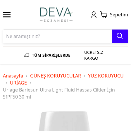
Sepetim
ÜCRETSİZ
TÜM SİPARİŞLERDE
KARGO
Anasayfa
GÜNEŞ KORUYUCULAR
YÜZ KORUYUCU
URİAGE
Uriage Bariesun Ultra Light Fluid Hassas Ciltler İçin
SfPF50 30 ml