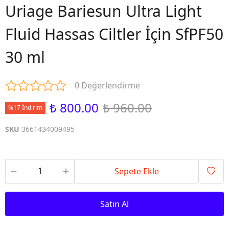
Uriage Bariesun Ultra Light
Fluid Hassas Ciltler İçin SfPF50
30 ml
0 Değerlendirme
₺ 800.00
₺ 960.00
%17 İndirim
SKU
3661434009495
Sepete Ekle
Satın Al