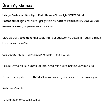
Ürün Açıklaması
Uriage Bariesun Ultra Light Fluid Hassas Ciltler İçin SfPF50 30 ml
Hassas ciltler için
özel olarak geliştirilen bu
hafif
ve
kokusuz
sıvı,
UVA ve UVB
ışınlarına karşı
çok yüksek koruma sağlar.
Ultra akışkan,
suya dayanıklı
yapısı hızlı penetrasyon ve beyaz film etkisi olmayan
kuru bir sonuç sağlar.
Cep boyutunda formatıyla kolay kullanım imkanı sunar.
Uriage Termal su ile, güneşin olumsuz etkilerine karşı bakıma yardımcı olur.
Bu sıvı geniş spektrumlu UVB-UVA koruması ve çok yüksek cilt toleransı sağlar.
Kullanım Önerisi:
Kullanmadan önce çalkalayınız.