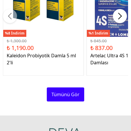
%8 İndirim
%1 İndirim
₺ 1,300.00
₺ 845.00
₺ 1,190.00
₺ 837.00
Kaleidon Probiyotik Damla 5 ml
Artelac Ultra 4S 1
2'li
Damlası
Tümünü Gör